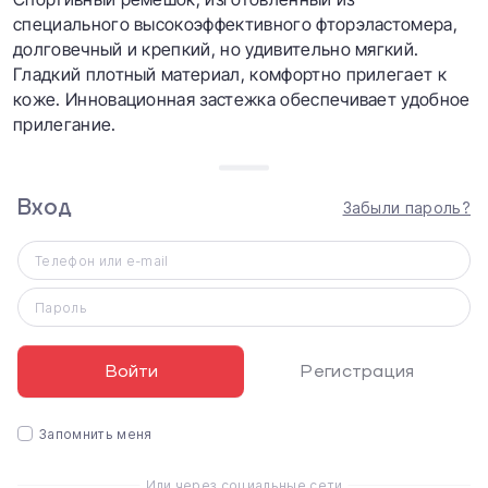
специального высокоэффективного фторэластомера,
долговечный и крепкий, но удивительно мягкий.
Гладкий плотный материал, комфортно прилегает к
коже. Инновационная застежка обеспечивает удобное
прилегание.
Вход
Забыли пароль?
Телефон или e-mail
Пароль
Войти
Регистрация
Запомнить меня
Где выгодно купить Apple Sport Band?
Или через социальные сети