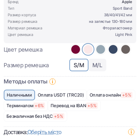
Бренд
Apple
Тип
Sport Band
Размер корпуса
38/40/41/42 мм
Размер ремешка
на запястье 130-180 мм
Материал ремешка
Фторэластомер
Цвет ремешка
Light Pink
Цвет ремешка
Размер ремешка
S/M
M/L
Методы оплаты
Наличными
Оплата USDT (TRC20)
Оплата онлайн
+5%
Терминалом
+6%
Перевод на IBAN
+5%
Безналичная без НДС
+5%
Доставка:
Оберіть місто