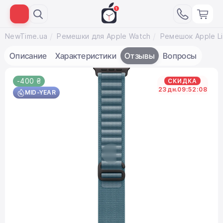
NewTime.ua
Ремешки для Apple Watch
Описание
Характеристики
Отзывы
Вопросы
-400 ₴
СКИДКА
23
дн.
09
:
52
:
07
MID-YEAR