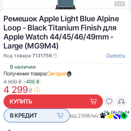
1 / 3
Ремешок Apple Light Blue Alpine
Loop - Black Titanium Finish для
Apple Watch 44/45/46/49mm -
Large (MG9M4)
Оценить
Код товара:
7131756
В наличии
Получение товара:
Сегодня
🏠
4 699 ₴
-400 ₴
4 299
₴
КУПИТЬ
24
24
24
24
В КРЕДИТ
від 256
₴/міс