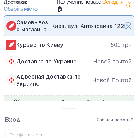
Получение товара:
Сегодня
Доставка:
Оберіть місто
🏠
Самовывоз
Киев, вул. Антоновича 122
с магазина
Курьер по Киеву
500 грн
Доставка по Украине
Новой почтой
Адресная доставка по
Новой Почтой
Украине
Обмен и возврат:
В течение 14 дней: нового,
неактивированного товара надлежащего
качества.
Вход
Забыли пароль?
Телефон или e-mail