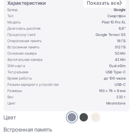
Характеристики
Показать все
Бренд
Google
Тип
Смартфон
Модель
Pixel 10 Pro XL
Диагональ дисплея
6,8"
Процессор (чип)
Google Tensor G5
Оперативная память
16 ГБ
Встроенная память
512 ГБ
Основная камера
50 Мп
Фронтальная камера
42 Мп
SIM-карта
Dual eSim
Тип разъема
USB Type-C
Время работы
до 100 часов
Разъем зарядного устройства
USB-C
Размеры
163 × 76 × 8 мм
Вес
232 г
Цвет
Moonstone
Цвет
Встроенная память