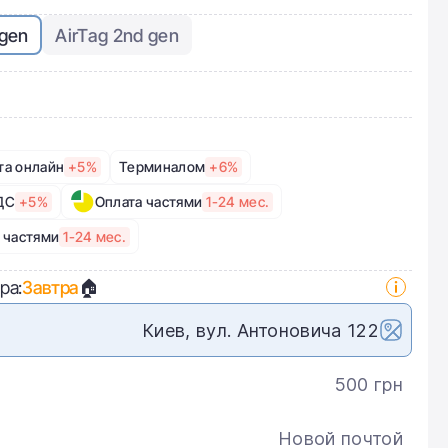
 gen
AirTag 2nd gen
та онлайн
+5%
Терминалом
+6%
ДС
+5%
Оплата частями
1-24 мес.
 частями
1-24 мес.
ра:
Завтра
🏠
Киев, вул. Антоновича 122
500 грн
Новой почтой