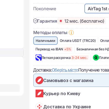
Поколение
AirTag 1st
Гарантия
12 мес. (бесплатно)
Методы оплаты
Наличными
Оплата USDT (TRC20)
Опла
Перевод на IBAN
+5%
Безналичная без Н
Легкая рассрочка
3-24 мес.
Плати
Доставка:
Оберіть місто
Получение това
Самовывоз с магазина
Курьер по Киеву
Доставка по Украине