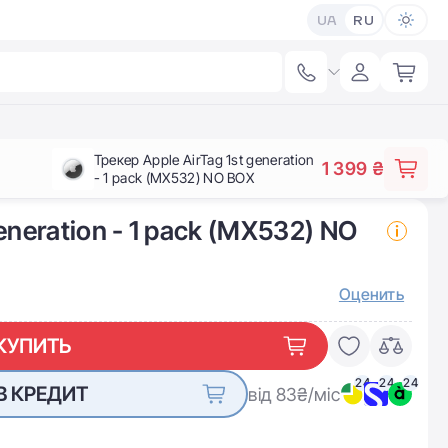
UA
RU
Трекер Apple AirTag 1st generation
1 399 ₴
- 1 pack (MX532) NO BOX
eneration - 1 pack (MX532) NO
Оценить
КУПИТЬ
24
24
24
В КРЕДИТ
від 83
₴/міс