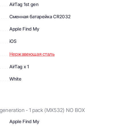
айти по звуку благодаря встроенному динамику. Откройте
AirTag 1st gen
у «Вещи» и включите на своём трекере звуковой сигнал.
сли он где‑то рядом — под диваном или в соседней
Сменная батарейка CR2032
Apple Find My
iOS
Нержавеющая сталь
AirTag x 1
White
 generation - 1 pack (MX532) NO BOX
Apple Find My