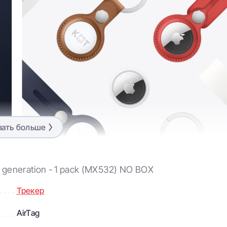
зать больше
t generation - 1 pack (MX532) NO BOX
Трекер
дёт к находке
AirTag
отеряться. Например, кошелёк. Но когда к нему