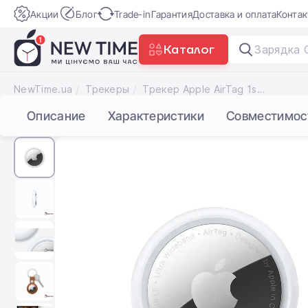
Акции
Блог
Trade-in
Гарантия
Доставка и оплата
Конта
Каталог
З
|
NewTime.ua
Трекеры
Трекер Apple AirTag 1st generation - 1 pack (MX532) NO BOX
Описание
Характеристики
Совместимос