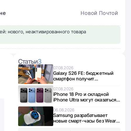
не
Новой Почтой
ей: нового, неактивированного товара
Статьи
3
07.08.2026
Galaxy S26 FE: бюджетный
смартфон получит
интересный микс чипов от
07.08.2026
Exynos и Snapdragon
iPhone 18 Pro и складной
iPhone Ultra могут оказаться в
дефиците из-за нехватки
06.08.2026
памяти
Samsung разрабатывает
новые смарт-часы без Wear
OS: что известно о Galaxy