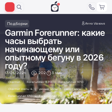
Подборки
Anna Vlasova
Garmin Forerunner: какие
часы выбрать
начинающему или
опытному бегуну в 2026
году?
17/06/2026
202
3 мин
Garmin
Forerunner 570
Forerunner 970
Garmin Venu 4
умные часы
смарт часы
Forerunner 170
Forerunner 70