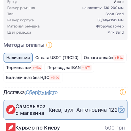
Бренд
Apple
Размер ремешка
на запястье 130-200 мм
Тип
Sport Band
Размер корпуса
38/40/41/42 мм
Материал ремешка
Фторэластомер
Цвет ремешка
Pink Sand
Методы оплаты
Наличными
Оплата USDT (TRC20)
Оплата онлайн
+5%
Терминалом
+6%
Перевод на IBAN
+5%
Безналичная без НДС
+5%
Доставка:
Оберіть місто
Самовывоз
Киев, вул. Антоновича 122
с магазина
Курьер по Киеву
500 грн