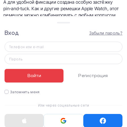
А для удобной фиксации создана особую застёжку
pin‑and‑tuck. Как и другие ремешки Apple Watch, этот
ремешок можно комбинировать с любым корпусом
Apple Watch соответствующего размера.
Вход
Забыли пароль?
Характеристики
Телефон или e-mail
Apple Pink Sand Sport Band (MTP72, MQ3U2, MNJ02)
для Apple Watch 38/40mm
Размер ремешка
Пароль
на запястье 130-200 мм
Тип
Войти
Регистрация
Sport Band
Размер корпуса
Запомнить меня
38/40/41/42 мм
Или через социальные сети
Материал ремешка
Фторэластомер
Цвет ремешка