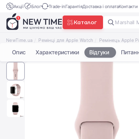
Акції
Блог
Trade-in
Гарантія
Доставка і оплата
Контакти
Каталог
Marshall 
NewTime.ua
Ремінці для Apple Watch
Опис
Характеристики
Відгуки
Питан