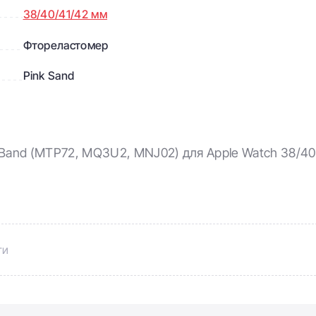
38/40/41/42 мм
Фтореластомер
Pink Sand
t Band (MTP72, MQ3U2, MNJ02) для Apple Watch 38/
ти