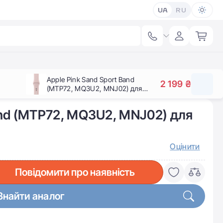
UA
RU
Apple Pink Sand Sport Band
2 199 ₴
(MTP72, MQ3U2, MNJ02) для
Apple Watch 38/40mm
and (MTP72, MQ3U2, MNJ02) для
Оцінити
Повідомити про наявність
Знайти аналог