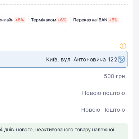
онлайн
+5%
Терміналом
+6%
Переказ на IBAN
+5%
Київ, вул. Антоновича 122
500 грн
Новою поштою
Новою Поштою
4 днів: нового, неактивованого товару належної