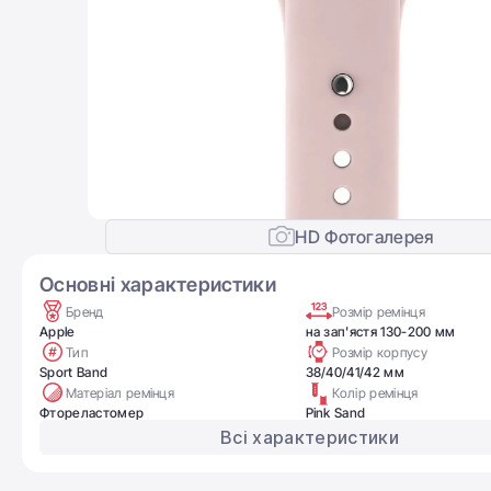
HD Фотогалерея
Основні характеристики
Бренд
Розмір ремінця
Apple
на зап'ястя 130-200 мм
Тип
Розмір корпусу
Sport Band
38/40/41/42 мм
Матеріал ремінця
Колір ремінця
Фтореластомер
Pink Sand
Всі характеристики