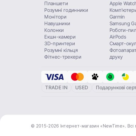
Планшети
Apple Watc
Розумні годинники
Комп'ютери
Монітори
Garmin
Навушники
Samsung Ga
Колонки
Роботи-пи
Екшн-камери
AirPods
3D-принтери
Смарт-оку
Розумні кільця
Фотоапарат
Фітнес-трекери
друку
TRADE IN
USED
Подарункові сер
© 2015-2026 Інтернет-магазин «NewTime». Всі 