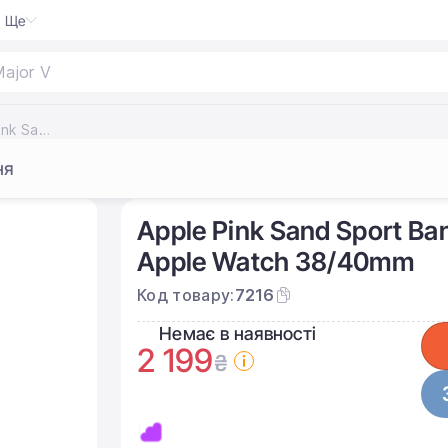
Ще
Major V
Ремінець Apple Pink Sand Sport Band (MTP72, MQ3U2, MNJ02) для Apple Watch 38/40/41/42mm
ня
Apple Pink Sand Sport B
Apple Watch 38/40mm
Код товару:
7216
Немає в наявності
2 199
₴