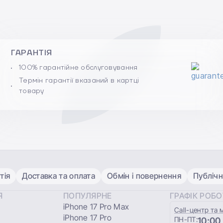
ГАРАНТІЯ
100% гарантійне обслуговування
Термін гарантії вказаний в картці
товару
тія
Доставка та оплата
Обмін і повернення
Публічн
Я
ПОПУЛЯРНЕ
ГРАФІК РОБ
iPhone 17 Pro Max
Сall-центр та 
iPhone 17 Pro
ПН-ПТ:
10:00