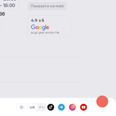
 - 18:00
Показати на мапі
36
4.9
з
5
відгуки клієнтів
UA
RU