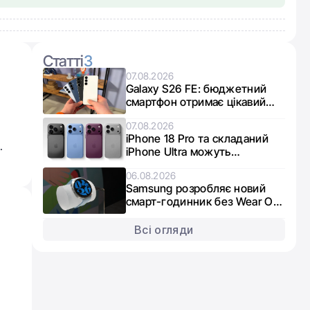
Статті
3
07.08.2026
Galaxy S26 FE: бюджетний
смартфон отримає цікавий
мікс чипів від Exynos та
07.08.2026
Snapdragon
iPhone 18 Pro та складаний
.
iPhone Ultra можуть
опинитися в дефіциті через
06.08.2026
брак пам’яті
Samsung розробляє новий
смарт-годинник без Wear OS:
що відомо про Galaxy Aero
Всі огляди