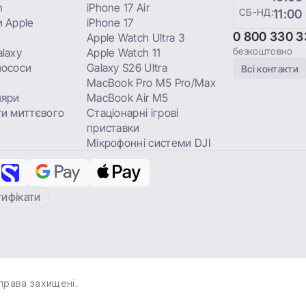
h
iPhone 17 Air
СБ-НД:
11:00
 Apple
iPhone 17
0 800 330 3
Apple Watch Ultra 3
безкоштовно
laxy
Apple Watch 11
лососи
Galaxy S26 Ultra
Всі контакти
MacBook Pro M5 Pro/Max
ляри
MacBook Air M5
и миттєвого
Стаціонарні ігрові
приставки
Мікрофонні системи DJI
тифікати
права захищені.