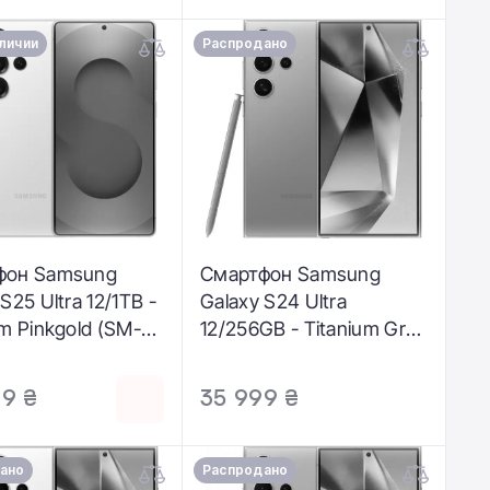
аличии
Распродано
фон Samsung
Смартфон Samsung
S25 Ultra 12/1TB -
Galaxy S24 Ultra
um Pinkgold (SM-
12/256GB - Titanium Gray
ZDH)
(SM-S928BZTG)
9 ₴
35 999 ₴
ано
Распродано