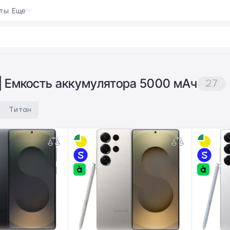
кты
Еще
к
|
| Емкость аккумулятора 5000 мАч
27
Титан