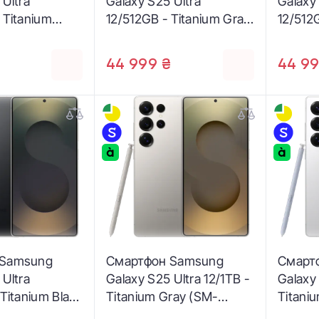
 Ultra
Galaxy S25 Ultra
Galaxy
 Titanium
12/512GB - Titanium Gray
12/512
(SM-
(SM-S938BZTG)
Whites
)
S938B
44 999 ₴
44 99
 Samsung
Смартфон Samsung
Смарт
 Ultra
Galaxy S25 Ultra 12/1TB -
Galaxy 
 Titanium Black
Titanium Gray (SM-
Titaniu
BZKG)
S938BZTH)
S938B