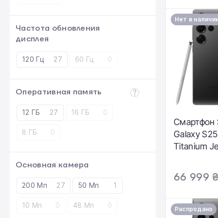
Нет в наличи
Частота обновления
дисплея
120 Гц
27
60 Гц
0
Оперативная память
12 ГБ
27
16 ГБ
0
Смартфон
8 ГБ
0
Galaxy S25 
Titanium J
S938BAKH
Основная камера
66 999 
200 Мп
27
50 Мп
1
10 Мп
0
48 Мп
0
Распродано