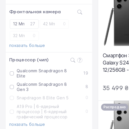
Фронтальная камера
12 Мп
27
42 Мп
0
32 Мп
0
показать больше
Смартфон
Процессор (чип)
Galaxy S24
12/256GB -
Qualcomm Snapdragon 8
19
Elite
Black (SM
Qualcomm Snapdragon 8
8
35 499 ₴
Gen 3
0
Snapdragon 8 Elite Gen 5
A19 Pro | 6-ядерный
Распродано
0
процессор | 6-ядерный
графический процессор
показать больше