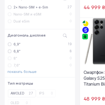
44 999 
27
2× Nano-SIM + e-Sim
0
Nano-SIM и eSIM
0
Dual eSim
Диагональ дисплея
19
6,9"
8
6,8"
0
8"
0
7,6"
показать больше
Смартфон
Galaxy S25 
Тип матрицы
Titanium B
S938BZKH
AMOLED
27
IPS
0
48 999 
OLED
0