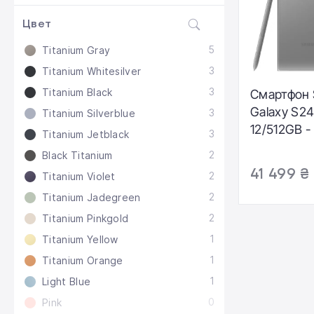
Цвет
5
Titanium Gray
3
Titanium Whitesilver
3
Titanium Black
Смартфон
Galaxy S24
3
Titanium Silverblue
12/512GB -
3
Titanium Jetblack
(SM-S928
2
Black Titanium
41 499 ₴
2
Titanium Violet
2
Titanium Jadegreen
2
Titanium Pinkgold
1
Titanium Yellow
1
Titanium Orange
1
Light Blue
0
Pink