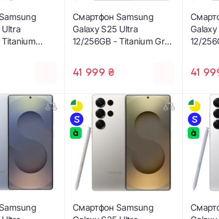
 Samsung
Смартфон Samsung
Смарт
 Ultra
Galaxy S25 Ultra
Galaxy
 Titanium
12/256GB - Titanium Gray
12/256
SM-
(SM-S938BZTD)
Whites
)
S938B
41 999 ₴
41 99
 Samsung
Смартфон Samsung
Смарт