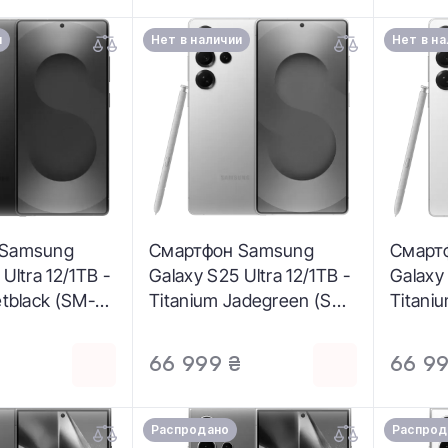
и
Нет в наличии
Нет в н
 Samsung
Смартфон Samsung
Смарт
Ultra 12/1TB -
Galaxy S25 Ultra 12/1TB -
Galaxy 
etblack (SM-
Titanium Jadegreen (SM-
Titani
)
S938BZGH)
S938B
₴
66 999 ₴
66 99
Распродано
Распрод