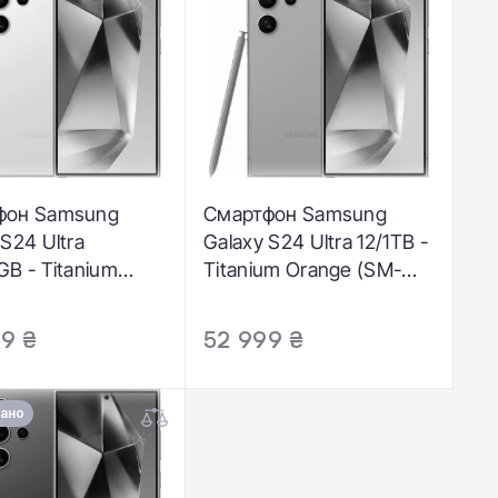
фон Samsung
Смартфон Samsung
 S24 Ultra
Galaxy S24 Ultra 12/1TB -
GB - Titanium
Titanium Orange (SM-
 (SM-S928BZYG)
S928BZOP)
9 ₴
52 999 ₴
ано