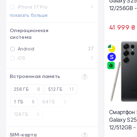
Galaxy S25
0
iPhone 17 Pro
12/256GB -
показать больше
Silverblue 
S938BZBD
41 999 ₴
Операционная
система
27
Android
0
iOS
Встроенная память
256 ГБ
8
512 ГБ
11
1 ТБ
8
64 ГБ
0
Смартфон
128 ГБ
0
Galaxy S25
12/512GB -
SIM-карта
(SM-S938