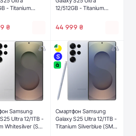
 S25 Ultra
Galaxy S25 Ultra
GB - Titanium
12/512GB - Titanium
ilver (SM-
Silverblue (SM-
ZSG)
S938BZBG)
9 ₴
44 999 ₴
фон Samsung
Смартфон Samsung
S25 Ultra 12/1TB -
Galaxy S25 Ultra 12/1TB -
m Whitesilver (SM-
Titanium Silverblue (SM-
ZSH)
S938BZBH)