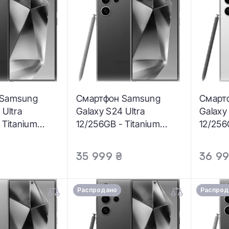
 Samsung
Смартфон Samsung
Смарт
 Ultra
Galaxy S24 Ultra
Galaxy
 Titanium
12/256GB - Titanium
12/256
-S928BZKG)
Violet (SM-S928BZVG)
Yellow
35 999 ₴
36 99
Распродано
Распрод