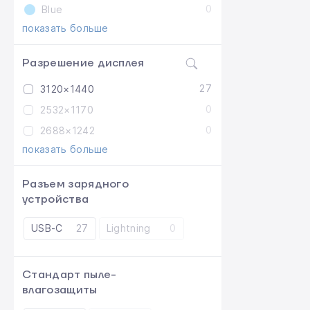
0
Blue
показать больше
Разрешение дисплея
27
3120×1440
0
2532×1170
0
2688×1242
показать больше
Разъем зарядного
устройства
USB-C
27
Lightning
0
Стандарт пыле-
влагозащиты