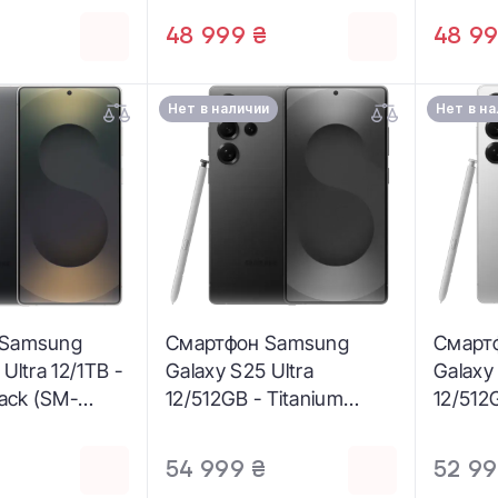
₴
48 999 ₴
48 99
Нет в наличии
Нет в н
 Samsung
Смартфон Samsung
Смарт
Ultra 12/1TB -
Galaxy S25 Ultra
Galaxy
lack (SM-
12/512GB - Titanium
12/512
)
Jetblack (SM-
Jadegr
S938BAKG)
S938B
₴
54 999 ₴
52 99