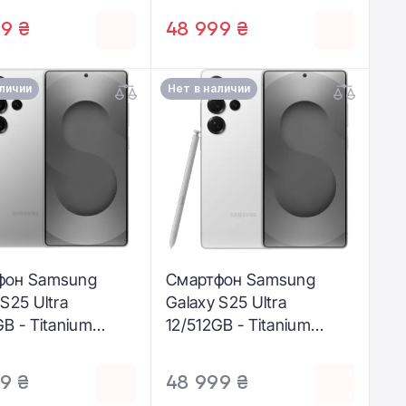
9 ₴
48 999 ₴
аличии
Нет в наличии
фон Samsung
Смартфон Samsung
 S25 Ultra
Galaxy S25 Ultra
GB - Titanium
12/512GB - Titanium
een (SM-
Pinkgold (SM-
ZGG)
S938BZDG)
9 ₴
48 999 ₴