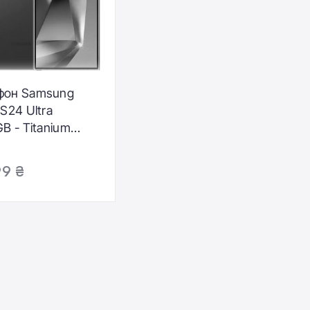
фон Samsung
 S24 Ultra
GB - Titanium
 (SM-S928BZVH)
99 ₴