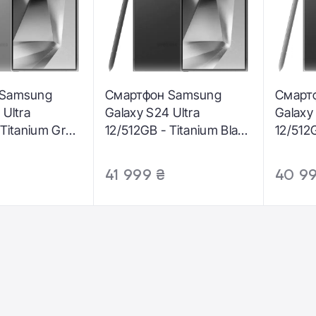
 Samsung
Смартфон Samsung
Смарт
 Ultra
Galaxy S24 Ultra
Galaxy
 Titanium Gray
12/512GB - Titanium Black
12/512
BZTH)
(SM-S928BZKH)
Violet
41 999 ₴
40 9