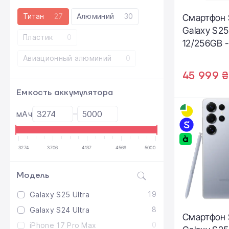
Титан
27
Алюминий
30
Смартфон
Galaxy S25
Пластик
0
12/256GB -
Jetblack (
Авиационный алюминий
0
S938BAKD
45 999 ₴
Емкость аккумулятора
мАч
3274
3706
4137
4569
5000
Модель
19
Galaxy S25 Ultra
8
Galaxy S24 Ultra
Смартфон
0
iPhone 17 Pro Max