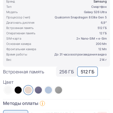
Бренд
Samsung
Тип
Смартфон
Модель
Galaxy S26 Ultra
Процессор (чип)
Qualcomm Snapdragon 8 Elite Gen 5
Диагональ дисплея
6,9"
Встроенная память
512 ГБ
Оперативная память
12 ГБ
SIM-карта
2× Nano-SIM + e-Sim
Основная камера
200 Мп
Фронтальная камера
12 Мп
Время работы
До 31 часа воспроизведения видео
Вес
214 г
Встроенная память
256 ГБ
512 ГБ
Цвет
Методы оплаты