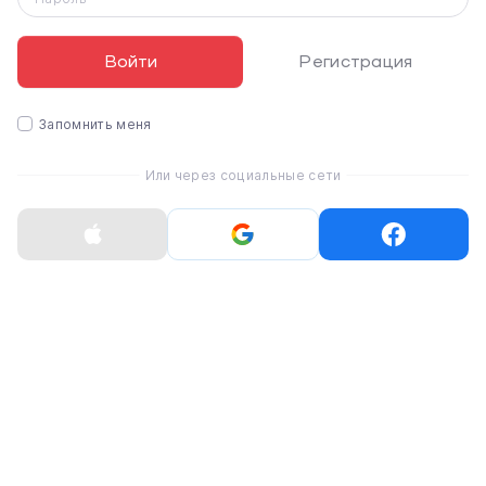
Войти
Регистрация
Максимальная производительность для
любых задач
Запомнить меня
В Galaxy S26 Ultra установлен новейший и самый
производительный процессор, разработанный и
Или через социальные сети
оптимизированный специально для смартфонов Galaxy.
Он полностью раскрывает возможности Galaxy AI и
обеспечивает комфортную работу даже в режиме
многозадачности.
Обновлённый нейронный процессор стал на 39%
мощнее, а графическая производительность выросла
на 24% по сравнению с предыдущим поколением. Это
означает ещё более быструю обработку данных,
плавную анимацию и стабильную работу даже в
требовательных играх.