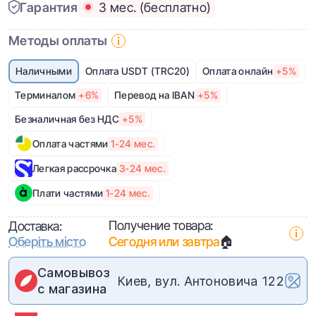
Гарантия
3 мес. (бесплатно)
Методы оплаты
Наличными
Оплата USDT (TRC20)
Оплата онлайн
+5%
Терминалом
+6%
Перевод на IBAN
+5%
Безналичная без НДС
+5%
Оплата частями
1-24 мес.
Легкая рассрочка
3-24 мес.
Плати частями
1-24 мес.
Получение товара:
Доставка:
Оберіть місто
Сегодня или завтра
🏠
Самовывоз
Киев, вул. Антоновича 122
с магазина