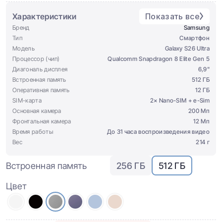
Характеристики
Показать все
Бренд
Samsung
Тип
Смартфон
Модель
Galaxy S26 Ultra
Процессор (чип)
Qualcomm Snapdragon 8 Elite Gen 5
Диагональ дисплея
6,9"
Встроенная память
512 ГБ
Оперативная память
12 ГБ
SIM-карта
2× Nano-SIM + e-Sim
Основная камера
200 Мп
Фронтальная камера
12 Мп
Время работы
До 31 часа воспроизведения видео
Вес
214 г
Встроенная память
256 ГБ
512 ГБ
Цвет