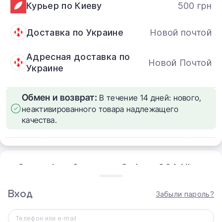
Курьер по Киеву
500 грн
Доставка по Украине
Новой почтой
Адресная доставка по
Новой Почтой
Украине
Обмен и возврат:
В течение 14 дней: нового,
неактивированного товара надлежащего
качества.
Смартфон Samsung Galaxy S26 Ultra
Galaxy S26 Ultra — это больше, чем просто смартфон.
Это интеллектуальный помощник со встроенным
Вход
Забыли пароль?
искусственным интеллектом, обновлённым
процессором и самым ярким дисплеем в линейке
Телефон или e-mail