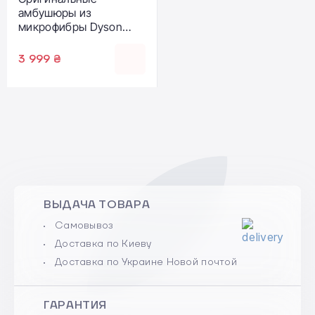
амбушюры из
микрофибры Dyson
OnTrack Ear Cushions -
Chrome Yellow (974195-
3 999 ₴
07)
ВЫДАЧА ТОВАРА
Самовывоз
Доставка по Киеву
Доставка по Украине Новой почтой
ГАРАНТИЯ