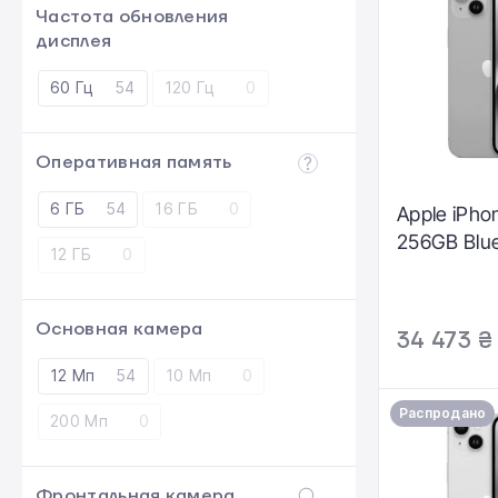
Частота обновления
дисплея
60 Гц
54
120 Гц
0
Оперативная память
6 ГБ
54
16 ГБ
0
Apple iPho
256GB Blu
12 ГБ
0
Основная камера
34 473 ₴
12 Мп
54
10 Мп
0
Распродано
200 Мп
0
Фронтальная камера