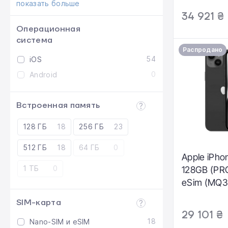
показать больше
34 921 ₴
Операционная
система
Распродано
54
iOS
0
Android
Встроенная память
128 ГБ
18
256 ГБ
23
512 ГБ
18
64 ГБ
0
Apple iPho
1 ТБ
0
128GB (P
eSim (MQ3
SIM-карта
29 101 ₴
18
Nano-SIM и eSIM