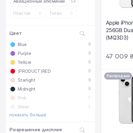
Авиационный алюминий
54
Пластик
0
Титан
0
Apple iPho
256GB Dual
Цвет
(MQ3D3)
9
Blue
9
Purple
47 009 
9
Yellow
9
(PRODUCT)RED
Распродано
9
Starlight
9
Midnight
0
Pink
0
Silver
показать больше
Разрешение дисплея