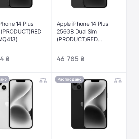
iPhone 14 Plus
Apple iPhone 14 Plus
 (PRODUCT)RED
256GB Dual Sim
MQ413)
(PRODUCT)RED
(MQ3F3)
4 ₴
46 785 ₴
ано
Распродано