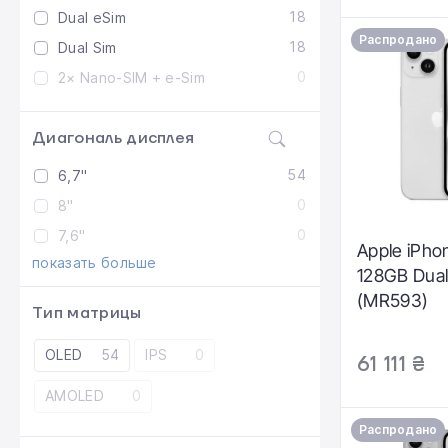
18
Dual eSim
Распродано
18
Dual Sim
0
2× Nano-SIM + e-Sim
Диагональ дисплея
54
6,7"
0
8"
0
7,6"
Apple iPho
показать больше
128GB Dual
(MR593)
Тип матрицы
OLED
54
IPS
0
61 111 ₴
AMOLED
0
Распродано