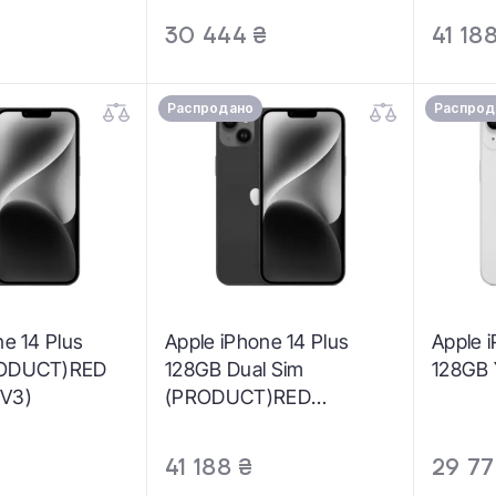
30 444 ₴
41 18
Распродано
Распрод
ne 14 Plus
Apple iPhone 14 Plus
Apple 
RODUCT)RED
128GB Dual Sim
128GB 
V3)
(PRODUCT)RED
(MQ393)
41 188 ₴
29 77