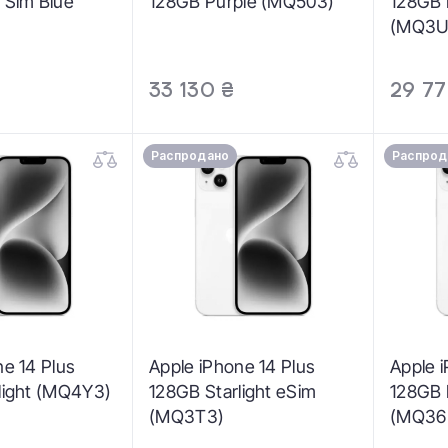
 Sim Blue
128GB Purple (MQ503)
128GB 
(MQ3U
33 130 ₴
29 77
Распродано
Распрод
ne 14 Plus
Apple iPhone 14 Plus
Apple 
light (MQ4Y3)
128GB Starlight eSim
128GB D
(MQ3T3)
(MQ36