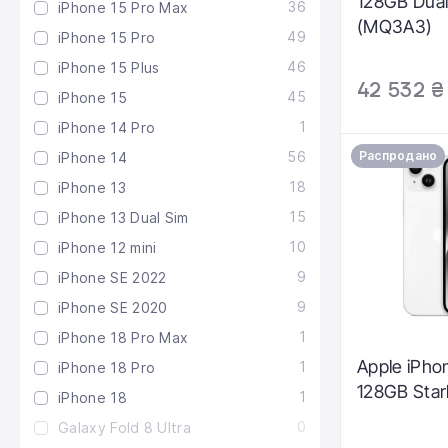
128GB Dual
36
iPhone 15 Pro Max
(MQ3A3)
49
iPhone 15 Pro
46
iPhone 15 Plus
42 532 ₴
45
iPhone 15
1
iPhone 14 Pro
56
Распродано
iPhone 14
18
iPhone 13
15
iPhone 13 Dual Sim
10
iPhone 12 mini
9
iPhone SE 2022
9
iPhone SE 2020
1
iPhone 18 Pro Max
Apple iPho
1
iPhone 18 Pro
128GB Star
1
iPhone 18
0
Galaxy Fold 8 Ultra