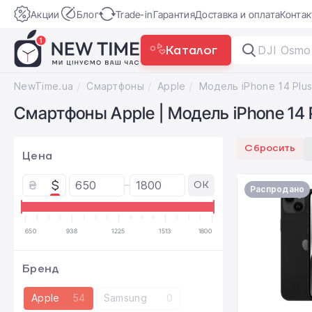
Акции
Блог
Trade-in
Гарантия
Доставка и оплата
Конта
Каталог
NewTime.ua
Смартфоны
Apple
Модель iPhone 14 Plu
Смартфоны Apple | Модель iPhone 14 
Сбросить
Цена
₴
$
OK
Распродано
650
938
1225
1513
1800
Бренд
Apple
54
Samsung
0