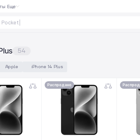
кты
Еще
s
Plus
54
Apple
iPhone 14 Plus
Распродано
Распрод