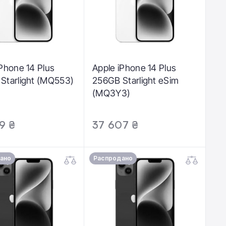
iPhone 14 Plus
Apple iPhone 14 Plus
Starlight (MQ553)
256GB Starlight eSim
(MQ3Y3)
9 ₴
37 607 ₴
ано
Распродано