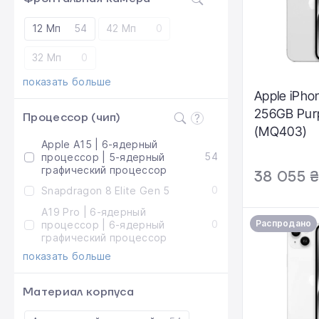
12 Мп
54
42 Мп
0
32 Мп
0
показать больше
Apple iPho
256GB Pur
Процессор (чип)
(MQ403)
Apple A15 | 6-ядерный
54
процессор | 5-ядерный
графический процессор
38 055 
0
Snapdragon 8 Elite Gen 5
A19 Pro | 6-ядерный
0
Распродано
процессор | 6-ядерный
графический процессор
показать больше
Материал корпуса