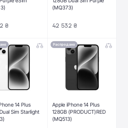
Purple eSim
128GB Dual Sim Purple
3)
(MQ373)
2 ₴
42 532 ₴
ано
Распродано
iPhone 14 Plus
Apple iPhone 14 Plus
ual Sim Starlight
128GB (PRODUCT)RED
3)
(MQ513)