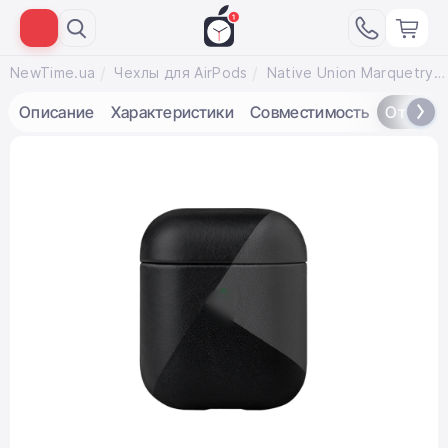
NewTime.ua
Чехлы для AirPods
Native Union Marquetry Case Black for Airpods (APCSE-MARQ-BLK)
Описание
Характеристики
Совместимость
Отзывы