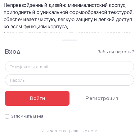
Непревзойденный дизайн: минималистский корпус,
приподнятый с уникальной формообразной текстурой,
обеспечивает чистую, легкую защиту и легкий доступ
ко всем функциям корпуса;
Гладкий и текстурированный: изготовлен из гладкого
текстурированного силикона для легкой защиты и
захвата;
Вход
Забыли пароль?
Полный доступ: беспрепятственный доступ к AirPods,
зарядному порту и элементам управления;
Телефон или e-mail
Идеально подходит: Подходит для AirPods с чехлом
для зарядки, AirPods с чехлом для беспроводной
Пароль
зарядки и чехлом для беспроводной зарядки AirPods;
Go Wireless: полностью совместим с беспроводной
зарядкой.
Войти
Регистрация
Запомнить меня
Характеристики
Native Union Marquetry Case Black for Airpods (APCSE-
Или через социальные сети
MARQ-BLK)
Совместимость