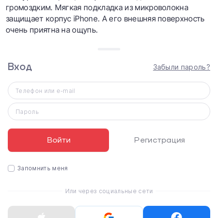
громоздким. Мягкая подкладка из микроволокна
защищает корпус iPhone. А его внешняя поверхность
очень приятна на ощупь.
Эти чехлы создали те же дизайнеры Apple, которые
тщательно продумывали каждую деталь iPhone.
Вход
Забыли пароль?
Телефон или e-mail
Характеристики
Apple iPhone XR Silicone Case LUX COPY - Clear
Пароль
Совместимость
iPhone XR
Войти
Регистрация
Тип
Чеxол-накладка
Запомнить меня
Материал
Силикон
Или через социальные сети
Защита корпуса
Частичная