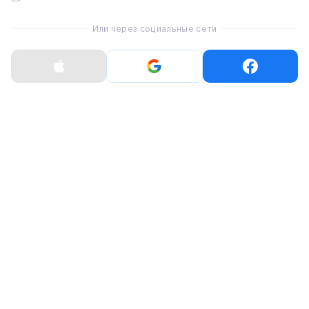
Или через социальные сети
Показать больше
Характеристики
Чехол LAUT Huex Protect для iPhone 14 Pro - Red
(L_IP22B_HPT_R)
Совместимость
iPhone 14 Pro