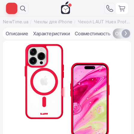
NewTime.ua
Чехлы для iPhone
Чехол LAUT Huex Protect для iPhone 14 Pro - Red (L_IP22B_HPT_R)
Описание
Характеристики
Совместимость
Отзывы