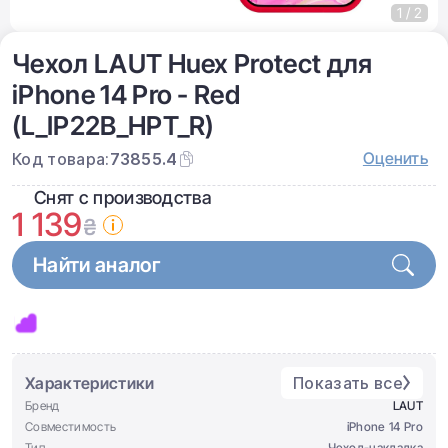
1 / 2
Чехол LAUT Huex Protect для
iPhone 14 Pro - Red
(L_IP22B_HPT_R)
Оценить
Код товара:
73855.4
Снят с производства
1 139
₴
Найти аналог
Характеристики
Показать все
Бренд
LAUT
Совместимость
iPhone 14 Pro
Тип
Чеxол-накладка