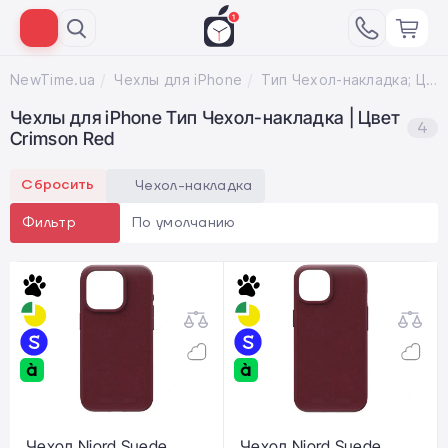
NewTime.ua
Чехлы для iPhone
Тип Чеxол-накладка; Цвет Crimson Red
Чехлы для iPhone Тип Чеxол-накладка | Цвет
4
Crimson Red
Сбросить
Чеxол-накладка
По умолчанию
Фильтр
Чехол Njord Suede
Чехол Njord Suede