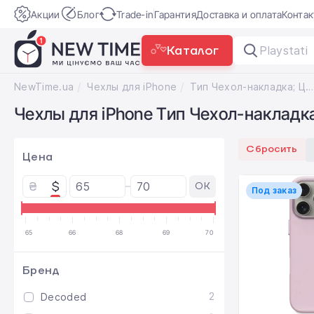
Акции
Блог
Trade-in
Гарантия
Доставка и оплата
Конта
Каталог
Playstati
NewTime.ua
Чехлы для iPhone
Тип Чеxол-накладка; Цвет Lilac Purple
Чехлы для iPhone Тип Чеxол-накладка 
Сбросить
Цена
₴
$
OK
Под заказ
65
66
68
69
70
Бренд
2
Decoded