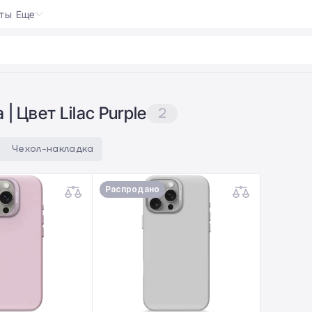
кты
Еще
on 5 Pro
|
| Цвет Lilac Purple
2
Чеxол-накладка
Распродано