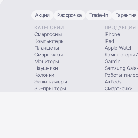
Акции
Рассрочка
Trade-in
Гарантия
КАТЕГОРИИ
ПРОДУКЦИЯ
Смартфоны
iPhone
Компьютеры
iPad
Планшеты
Apple Watch
Смарт-часы
Компьютеры A
Мониторы
Garmin
Наушники
Samsung Gala
Колонки
Роботы-пиле
Экшн-камеры
AirPods
3D-принтеры
Смарт-очки
Умные кольца
Фотоаппараты
Фитнес-трекеры
печати
TRADE IN
USED
Подарочные сертифи