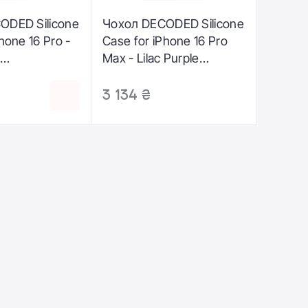
ODED Silicone
Чохол DECODED Silicone
hone 16 Pro -
Case for iPhone 16 Pro
Max - Lilac Purple
PBCS9LC)
(D25IPO16PMBCS9LC)
3 134 ₴