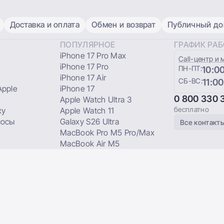
Доставка и оплата
Обмен и возврат
Публичный дог
ПОПУЛЯРНОЕ
ГРАФИК РА
iPhone 17 Pro Max
Сall-центр и 
iPhone 17 Pro
ПН-ПТ:
10:00
iPhone 17 Air
СБ-ВС:
11:00
pple
iPhone 17
0 800 330 
Apple Watch Ultra 3
бесплатно
xy
Apple Watch 11
сосы
Galaxy S26 Ultra
Все контакт
MacBook Pro M5 Pro/Max
MacBook Air M5
 мгновенной
Стационарные игровые
приставки
Микрофонные системы DJI
каты