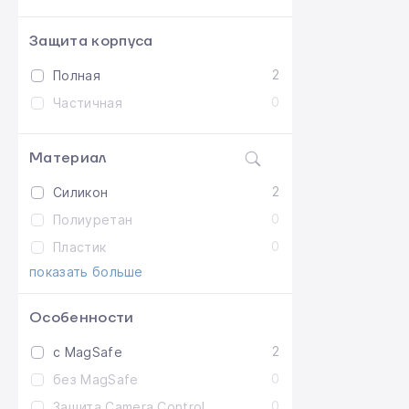
Защита корпуса
2
Полная
0
Частичная
Материал
2
Силикон
0
Полиуретан
0
Пластик
показать больше
Особенности
2
с MagSafe
0
без MagSafe
0
Защита Camera Control