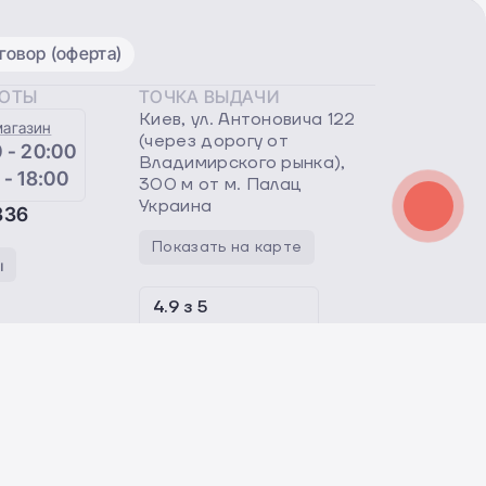
овор (оферта)
БОТЫ
ТОЧКА ВЫДАЧИ
Киев, ул. Антоновича 122
магазин
(через дорогу от
 - 20:00
Владимирского рынка),
 - 18:00
300 м от м. Палац
Украина
336
Показать на карте
ы
4.9
з
5
отзывы клиентов