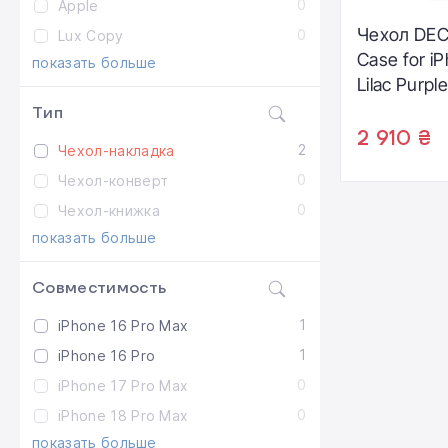
0
Apple
Чехол DEC
0
Lux Copy
Case for iP
показать больше
Lilac Purple
(D25IPO16
Тип
2 910 ₴
2
Чеxол-накладка
0
Чеxол-конверт
0
Чеxол-книжка
показать больше
Совместимость
1
iPhone 16 Pro Max
1
iPhone 16 Pro
0
iPhone 17 Pro Max
0
iPhone 18 Pro Max
показать больше