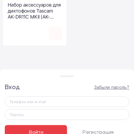
Набор аксессуаров для
диктофонов Tascam
AK-DR11C MKII (AK-
DR11C MKII)
Вход
Забыли пароль?
ВЫДАЧА ТОВАРА
Телефон или e-mail
Самовывоз
Доставка по Киеву
Пароль
Доставка по Украине Новой почтой
Войти
Регистрация