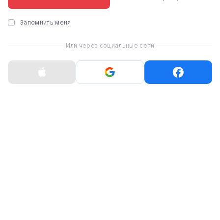
ГАРАНТИЯ
100% гарантийное обслуживание
Запомнить меня
Срок гарантии указан в карточке
товара
Или через социальные сети
ОБМЕН И ВОЗВРАТ
Нового, неактивированного товара
надлежащего качества в течение 14
дней
Акции
Рассрочка
Trade-in
Гарантия
Доставка и оплата
Обмен и возврат
Публичный договор (оферта)