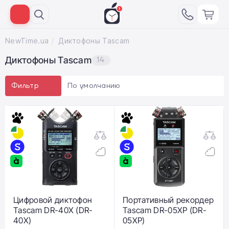
NewTime.ua
Диктофоны Tascam
Диктофоны Tascam
14
По умолчанию
Фильтр
Цифровой диктофон
Портативный рекордер
Tascam DR-40X (DR-
Tascam DR-05XP (DR-
40X)
05XP)