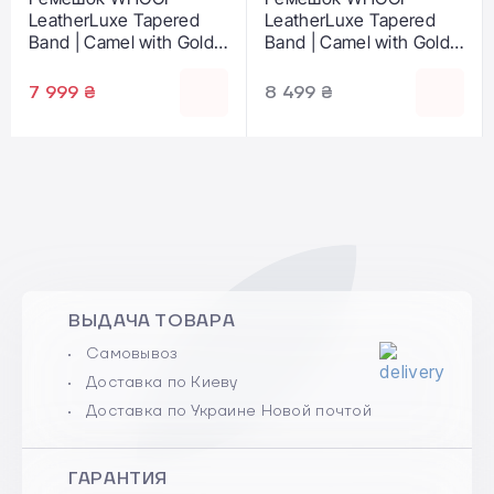
LeatherLuxe Tapered
LeatherLuxe Tapered
Band | Camel with Gold -
Band | Camel with Gold -
Size L/XL для WHOOP
Size S/M для WHOOP
MG (810114362266)
MG (810114362259)
7 999 ₴
8 499 ₴
ВЫДАЧА ТОВАРА
Самовывоз
Доставка по Киеву
Доставка по Украине Новой почтой
ГАРАНТИЯ