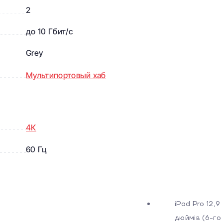
2
до 10 Гбит/с
Grey
Мультипортовый хаб
4К
60 Гц
iPad Pro 12,9
дюймів (6-го