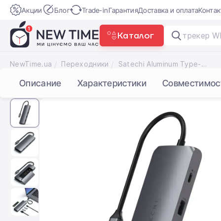
Акции
Блог
Trade-in
Гарантия
Доставка и оплата
Конта
Каталог
|
NewTime.ua
Переходники
Satechi Aluminum Type-C Hybrid Multiport Adapter Space Gray (ST-UCHSEM)
Описание
Характеристики
Совместимос