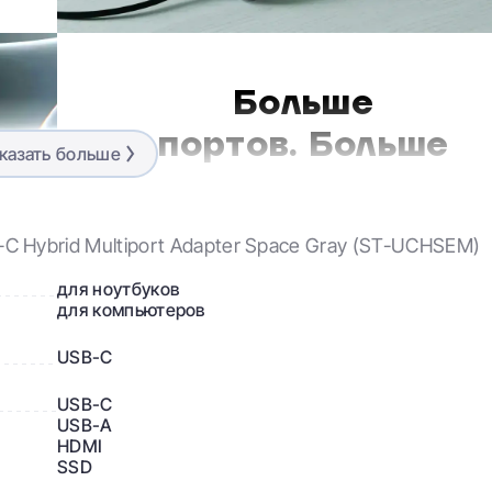
Больше
портов. Больше
казать больше
данных.
Включает в себя два порта данных USB-A 3.1
-C Hybrid Multiport Adapter Space Gray (ST-UCHSEM)
для дополнительных возможностей передачи
данных на периферийные устройства USB — д
для ноутбуков
10 Гбит/с. Не поддерживает зарядку и
для компьютеров
кардридеры, в том числе Apple SuperDrive.
USB-C
USB-С
USB-A
HDMI
SSD