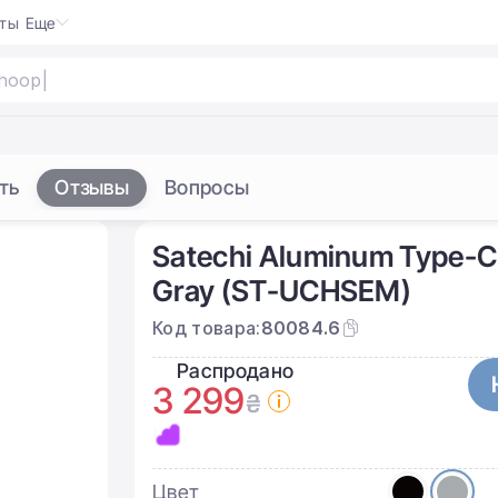
кты
Еще
ть
Отзывы
Вопросы
Satechi Aluminum Type-C 
Gray (ST-UCHSEM)
Код товара:
80084.6
Распродано
3 299
₴
Цвет