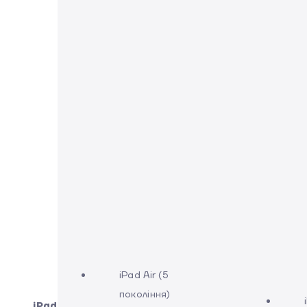
iPad Air (5
покоління)
iPad