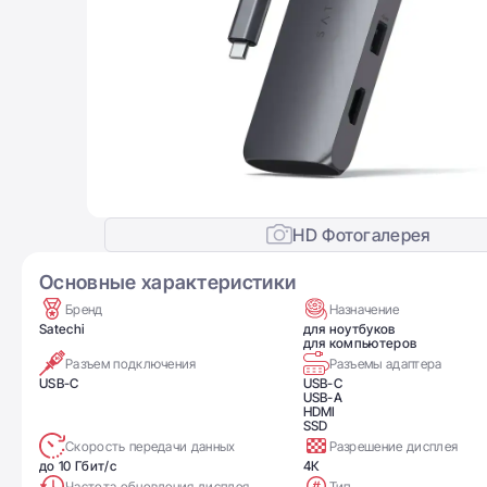
HD Фотогалерея
Основные характеристики
Бренд
Назначение
Satechi
для ноутбуков
для компьютеров
Разъем подключения
Разъемы адаптера
USB-C
USB-С
USB-A
HDMI
SSD
Скорость передачи данных
Разрешение дисплея
до 10 Гбит/с
4К
Частота обновления дисплея
Тип