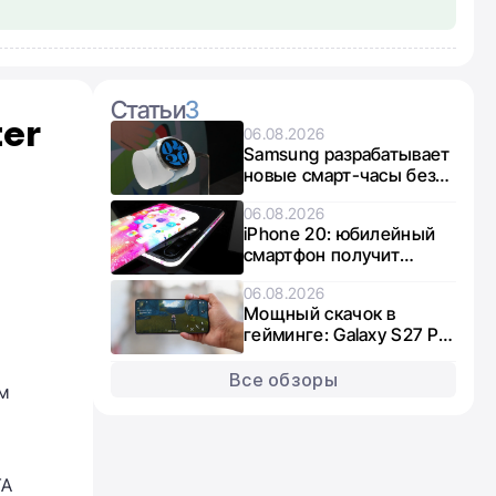
Статьи
3
ter
06.08.2026
Samsung разрабатывает
новые смарт-часы без
Wear OS: что известно о
06.08.2026
Galaxy Aero
iPhone 20: юбилейный
смартфон получит
увеличенные дисплеи
06.08.2026
Мощный скачок в
гейминге: Galaxy S27 Pro
и S27 Ultra получат
графику нового
Все обзоры
ем
поколения
TA