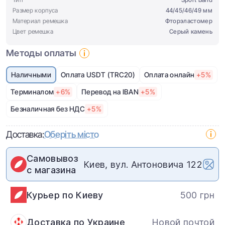
Размер корпуса
44/45/46/49 мм
Материал ремешка
Фторэластомер
Цвет ремешка
Cерый камень
Методы оплаты
Наличными
Оплата USDT (TRC20)
Оплата онлайн
+5%
Терминалом
+6%
Перевод на IBAN
+5%
Безналичная без НДС
+5%
Доставка:
Оберіть місто
Самовывоз
Киев, вул. Антоновича 122
с магазина
Курьер по Киеву
500 грн
Доставка по Украине
Новой почтой