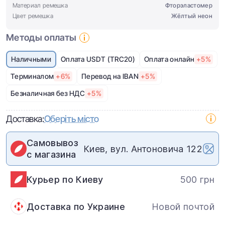
Материал ремешка
Фторэластомер
Цвет ремешка
Жёлтый неон
Методы оплаты
Наличными
Оплата USDT (TRC20)
Оплата онлайн
+5%
Терминалом
+6%
Перевод на IBAN
+5%
Безналичная без НДС
+5%
Доставка:
Оберіть місто
Самовывоз
Киев, вул. Антоновича 122
с магазина
Курьер по Киеву
500 грн
Доставка по Украине
Новой почтой