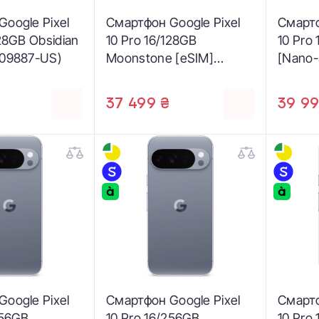
oogle Pixel
Смартфон Google Pixel
Смартф
128GB Obsidian
10 Pro 16/128GB
10 Pro
A09887-US)
Moonstone [eSIM]
[Nano
(GA10303-US)
(GA09
37 499 ₴
39 99
oogle Pixel
Смартфон Google Pixel
Смартф
256GB
10 Pro 16/256GB
10 Pro