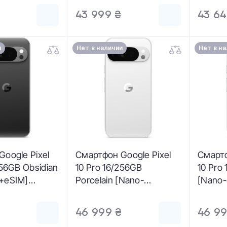
43 999 ₴
43 64
и
Нет в наличии
Нет в н
oogle Pixel
Смартфон Google Pixel
Смартф
256GB Obsidian
10 Pro 16/256GB
10 Pro
+eSIM]
Porcelain [Nano-
[Nano
GB)
SIM+eSIM] (GA10314-
(GA103
GB)
46 999 ₴
46 99