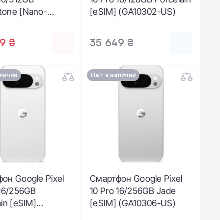
one [Nano-
[eSIM] (GA10302-US)
IM] (GA10318-GB)
9 ₴
35 649 ₴
аличии
Нет в наличии
он Google Pixel
Смартфон Google Pixel
 16/256GB
10 Pro 16/256GB Jade
in [eSIM]
[eSIM] (GA10306-US)
304-US)