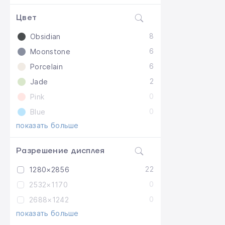
Цвет
8
Obsidian
6
Moonstone
6
Porcelain
2
Jade
0
Pink
0
Blue
показать больше
Разрешение дисплея
22
1280×2856
0
2532×1170
0
2688×1242
показать больше