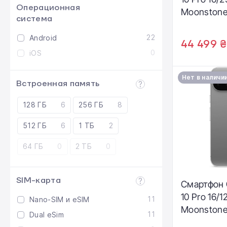
Операционная
Moonstone
система
(GA10305-
22
Android
44 499 ₴
0
iOS
Нет в наличи
Встроенная память
128 ГБ
6
256 ГБ
8
512 ГБ
6
1 ТБ
2
64 ГБ
0
2 ТБ
0
SIM-карта
Смартфон G
10 Pro 16/
11
Nano-SIM и eSIM
Moonstone
11
Dual eSim
SIM+eSIM]