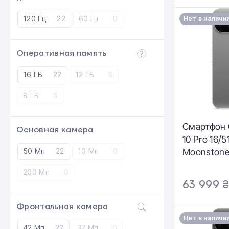
120 Гц
22
60 Гц
0
Нет в наличи
Оперативная память
16 ГБ
22
12 ГБ
0
8 ГБ
0
Смартфон G
Основная камера
10 Pro 16/
50 Мп
22
10 Мп
0
Moonstone
200 Мп
0
63 999 
Фронтальная камера
Нет в наличи
42 Мп
22
32 Мп
0