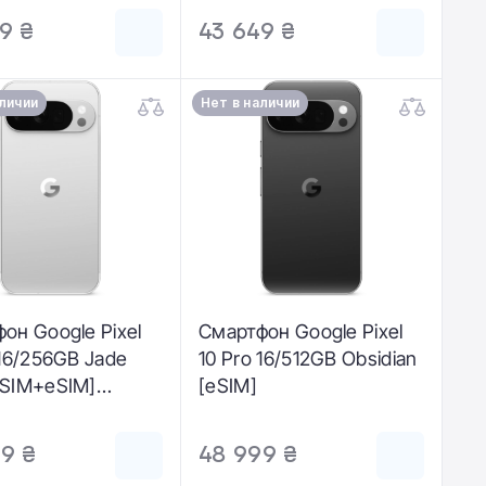
9 ₴
43 649 ₴
аличии
Нет в наличии
он Google Pixel
Смартфон Google Pixel
 16/256GB Jade
10 Pro 16/512GB Obsidian
-SIM+eSIM]
[eSIM]
16-GB)
9 ₴
48 999 ₴