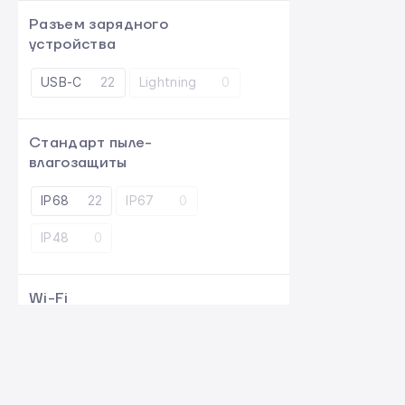
Разъем зарядного
устройства
USB-C
22
Lightning
0
Стандарт пыле-
влагозащиты
IP68
22
IP67
0
IP48
0
Wi-Fi
22
802.11be
0
802.11 a/b/g/n/ac/ax
0
802.11 a/ac/b/g/n