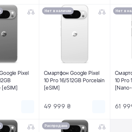
и
Нет в наличии
Нет в н
oogle Pixel
Смартфон Google Pixel
Смартф
512GB
10 Pro 16/512GB Porcelain
10 Pro
 [eSIM]
[eSIM]
[Nano
(GA09
₴
49 999 ₴
61 99
и
Распродано