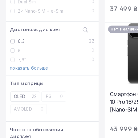
0
Dual Sim
GB)
37 499 ₴
0
2× Nano-SIM + e-Sim
Диагональ дисплея
Нет в наличи
22
6,3"
0
8"
0
7,6"
показать больше
Тип матрицы
Смартфон G
OLED
22
IPS
0
10 Pro 16/
AMOLED
0
[Nano-SIM
(GA09900-
43 999 ₴
Частота обновления
дисплея