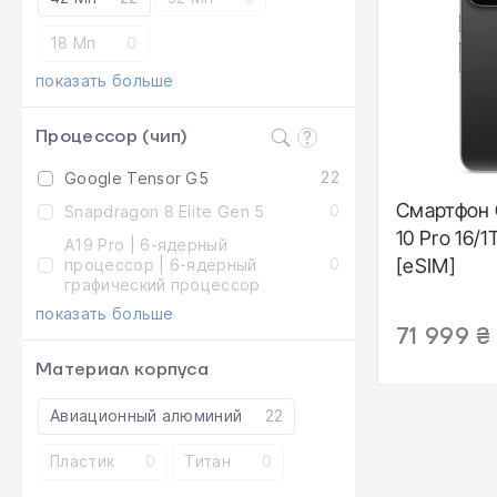
18 Мп
0
показать больше
Процессор (чип)
22
Google Tensor G5
Смартфон G
0
Snapdragon 8 Elite Gen 5
10 Pro 16/1
A19 Pro | 6-ядерный
0
[eSIM]
процессор | 6-ядерный
графический процессор
показать больше
71 999 ₴
Материал корпуса
Авиационный алюминий
22
Пластик
0
Титан
0