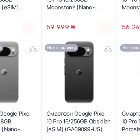
 [eSIM]
Moonstone [Nano-
Moonst
US)
SIM+eSIM] (GA10315-GB)
SIM+eS
59 999 ₴
56 24
и
Нет в наличии
Нет в н
oogle Pixel
Смартфон Google Pixel
Смартф
128GB
10 Pro 16/256GB Obsidian
10 Pro
 [Nano-
[eSIM] (GA09899-US)
Porcela
 (GA10313-
(GA10