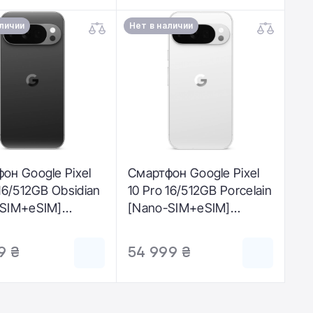
аличии
Нет в наличии
он Google Pixel
Смартфон Google Pixel
 16/512GB Obsidian
10 Pro 16/512GB Porcelain
-SIM+eSIM]
[Nano-SIM+eSIM]
909-GB)
(GA10317-GB)
9 ₴
54 999 ₴