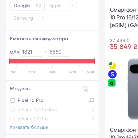
Google
22
Apple
0
Смартфон G
10 Pro 16/
Samsung
0
[eSIM] (G
Емкость аккумулятора
37 499 ₴
35 849 ₴
мАч
1821
2753
3686
4618
5550
Модель
22
Pixel 10 Pro
0
iPhone 17 Pro Max
0
iPhone 17 Pro
показать больше
Смартфон G
10 Pro 16/