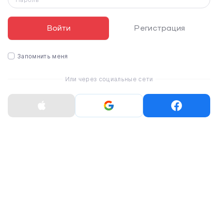
длительное время автономной работы и высокий
уровень защиты от падений и царапин, обеспечивая
премиальный опыт использования.
Войти
Регистрация
Запомнить меня
Или через социальные сети
Сила Gemini теперь в Pixel
Новый Pixel получил самый мощный искусственный
интеллект Google благодаря специально созданному
процессору Tensor G5, который реализует все
последние возможности Gemini.