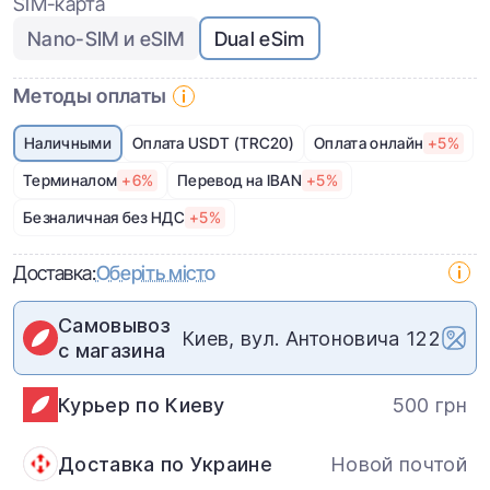
SIM-карта
Nano-SIM и eSIM
Dual eSim
Методы оплаты
Наличными
Оплата USDT (TRC20)
Оплата онлайн
+5%
Терминалом
+6%
Перевод на IBAN
+5%
Безналичная без НДС
+5%
Доставка:
Оберіть місто
Самовывоз
Киев, вул. Антоновича 122
с магазина
Курьер по Киеву
500 грн
Доставка по Украине
Новой почтой