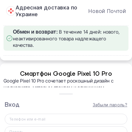
Адресная доставка по
Новой Почтой
Украине
Обмен и возврат:
В течение 14 дней: нового,
неактивированного товара надлежащего
качества.
Смартфон Google Pixel 10 Pro
Google Pixel 10 Pro сочетает роскошный дизайн с
шелковисто-матовым стеклом и алюминием
космического класса, сверхмощный чип Google Tensor
G5 для передовых функций искусственного
Вход
Забыли пароль?
интеллекта, самый яркий дисплей Super Actua и
профессиональную камеру с 50 МП для портретов и
Телефон или e-mail
до 100-кратного зума. Телефон поддерживает
быструю проводную и беспроводную зарядку, имеет
Пароль