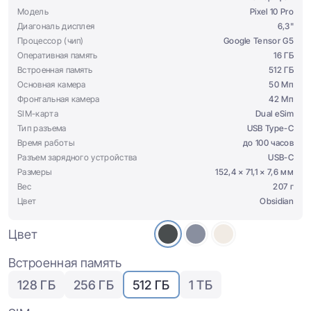
Модель
Pixel 10 Pro
Диагональ дисплея
6,3"
Процессор (чип)
Google Tensor G5
Оперативная память
16 ГБ
Встроенная память
512 ГБ
Основная камера
50 Мп
Фронтальная камера
42 Мп
SIM-карта
Dual eSim
Тип разъема
USB Type-C
Время работы
до 100 часов
Разъем зарядного устройства
USB-C
Размеры
152,4 × 71,1 × 7,6 мм
Вес
207 г
Цвет
Obsidian
Цвет
Встроенная память
128 ГБ
256 ГБ
512 ГБ
1 ТБ