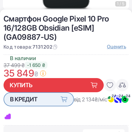
1 / 5
Смартфон Google Pixel 10 Pro
16/128GB Obsidian [eSIM]
(GA09887-US)
Оценить
Код товара:
7131202
В наличии
37 499 ₴
-1 650 ₴
35 849
₴
КУПИТЬ
24
24
24
В КРЕДИТ
від 2 134
₴/міс