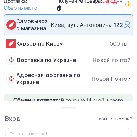
Получение товара:
Сегодня
Доставка:
Оберіть місто
🏠
Самовывоз
Киев, вул. Антоновича 122
с магазина
Курьер по Киеву
500 грн
Доставка по Украине
Новой почтой
Адресная доставка по
Новой Почтой
Украине
Обмен и возврат:
В течение 14 дней: нового,
неактивированного товара надлежащего
качества.
Вход
Забыли пароль?
Телефон или e-mail