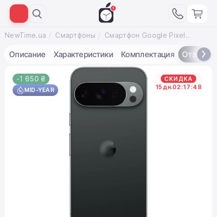
NewTime.ua
Смартфоны
Смартфон Google Pixel 10 Pro 16/128GB Obsidian [eSIM] (GA09887-US)
Описание
Характеристики
Комплектация
Отзывы
-1 650 ₴
СКИДКА
15
дн.
02
:
17
:
47
MID-YEAR