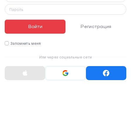
Смартфон Google Pixel 10 Pro
Пароль
Google Pixel 10 Pro сочетает роскошный дизайн с
шелковисто-матовым стеклом и алюминием
Войти
Регистрация
космического класса, сверхмощный чип Google Tensor
G5 для передовых функций искусственного
интеллекта, самый яркий дисплей Super Actua и
Запомнить меня
профессиональную камеру с 50 МП для портретов и
до 100-кратного зума. Телефон поддерживает
Или через социальные сети
быструю проводную и беспроводную зарядку, имеет
длительное время автономной работы и высокий
уровень защиты от падений и царапин, обеспечивая
премиальный опыт использования.