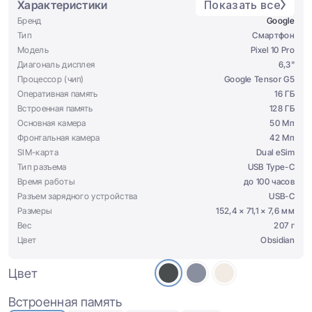
Характеристики
Показать все
Бренд
Google
Тип
Смартфон
Модель
Pixel 10 Pro
Диагональ дисплея
6,3"
Процессор (чип)
Google Tensor G5
Оперативная память
16 ГБ
Встроенная память
128 ГБ
Основная камера
50 Мп
Фронтальная камера
42 Мп
SIM-карта
Dual eSim
Тип разъема
USB Type-C
Время работы
до 100 часов
Разъем зарядного устройства
USB-C
Размеры
152,4 × 71,1 × 7,6 мм
Вес
207 г
Цвет
Obsidian
Цвет
Встроенная память