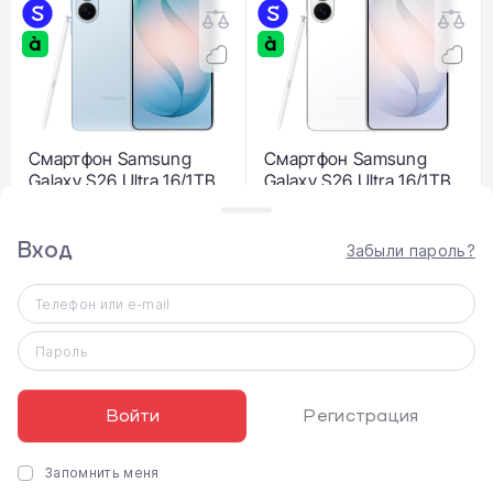
Смартфон Samsung
Смартфон Samsung
Galaxy S26 Ultra 16/1TB
Galaxy S26 Ultra 16/1TB
- Sky Blue (SM-
- White (SM-
S948BLBH)
S948BZWH)
Вход
Забыли пароль?
65 999 ₴
64 999 ₴
Телефон или e-mail
Пароль
Войти
Регистрация
Запомнить меня