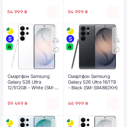
Shadow (SM-
(SM-S948BLBG)
S948BZSG)
54 999 ₴
54 999 ₴
Смартфон Samsung
Смартфон Samsung
Galaxy S26 Ultra
Galaxy S26 Ultra 16/1TB
12/512GB - White (SM-
- Black (SM-S948BZKH)
S948BZWG)
59 499 ₴
66 999 ₴