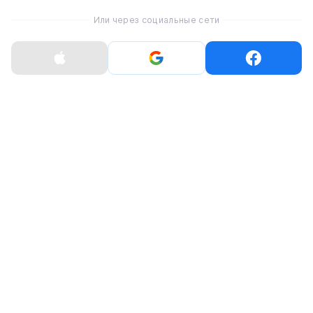
Смартфон Samsung
Смартфон Samsung
Или через социальные сети
Galaxy S26+ 12/256GB -
Galaxy S26+ 12/256GB -
Cobalt Violet (SM-
Sky Blue (SM-
S947BZVD)
S947BLBD)
41 999 ₴
42 999 ₴
Смартфон Samsung
Смартфон Samsung
Galaxy S26+ 12/256GB -
Galaxy S26+ 12/256GB -
Black (SM-S947BZKD)
White (SM-S947BZWD)
41 999 ₴
41 999 ₴