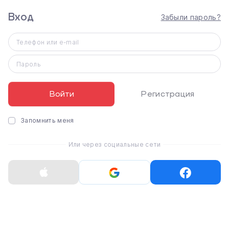
Вход
Забыли пароль?
Телефон или e-mail
Пароль
Смартфон Samsung
Смартфон Samsung
Galaxy S25 Ultra 12/1TB
Galaxy S25 Edge
- Titanium Black (SM-
12/512GB - Titanium
Войти
Регистрация
S938BZKH)
Silver (SM-S937BZSG)
Запомнить меня
48 999 ₴
34 999 ₴
Или через социальные сети