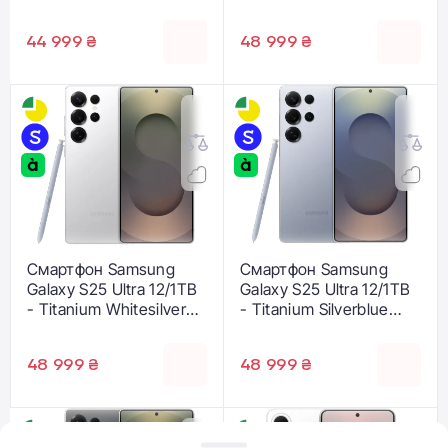
Black (SM-S938BZKG)
S938BZTH)
44 999 ₴
48 999 ₴
Смартфон Samsung
Смартфон Samsung
Galaxy S25 Ultra 12/1TB
Galaxy S25 Ultra 12/1TB
- Titanium Whitesilver
- Titanium Silverblue
(SM-S938BZSH)
(SM-S938BZBH)
48 999 ₴
48 999 ₴