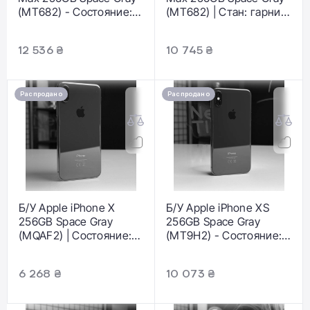
(MT682) - Состояние:
(MT682) | Стан: гарний
хороший |
| Акумулятор: 100% |
Аккумулятор: 100% |
Гарантія: 1 місяць |
12 536 ₴
10 745 ₴
Комплектация: iPhone,
Комплект: повний
кабель | Гарантія: 1 мес.
Распродано
Распродано
Б/У Apple iPhone X
Б/У Apple iPhone XS
256GB Space Gray
256GB Space Gray
(MQAF2) | Состояние:
(MT9H2) - Состояние:
хорошее |
хороший |
Аккумулятор: 100% |
Аккумулятор: 100% |
6 268 ₴
10 073 ₴
Гарантия: 3 месяца |
Комплектация: iPhone,
Комплект: кабель,
кабель | Гарантія: 1 мес.
коробка