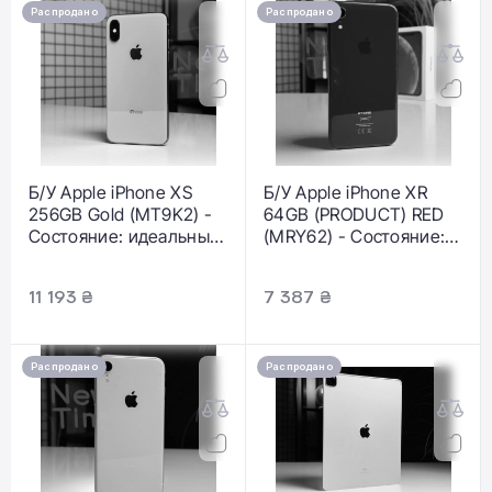
Распродано
Распродано
Б/У Apple iPhone XS
Б/У Apple iPhone XR
256GB Gold (MT9K2) -
64GB (PRODUCT) RED
Состояние: идеальный
(MRY62) - Состояние:
| Аккумулятор: 100% |
хороший |
Комплектация: кабель |
Аккумулятор: 100% |
11 193 ₴
7 387 ₴
Гарантія: 1 мес.
Комплектация: полный
| Гарантія: 1 мес.
Распродано
Распродано