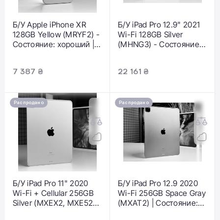
Б/У Apple iPhone XR
Б/У iPad Pro 12.9" 2021
128GB Yellow (MRYF2) -
Wi-Fi 128GB Silver
Состояние: хороший |
(MHNG3) - Состояние:
Аккумулятор: 100% |
хорошее |
Комплектация: iPhone,
Аккумулятор: 75% |
7 387 ₴
22 161 ₴
кабель | Гарантія: 1 мес.
Комплектация: iPad,
кабель | Гарантия: 3
мес.
Распродано
Распродано
Б/У iPad Pro 11" 2020
Б/У iPad Pro 12.9 2020
Wi-Fi + Cellular 256GB
Wi-Fi 256GB Space Gray
Silver (MXEX2, MXE52) -
(MXAT2) | Состояние:
Состояние: хорошее |
удовлетворительное,