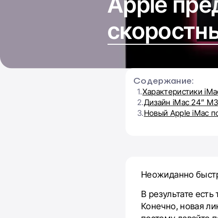
Apple пре
скоростн
Содержание:
1.
Характеристики iMa
2.
Дизайн iMac 24” M
3.
Новый Apple iMac п
Неожиданно быстр
В результате есть
Конечно, новая ли