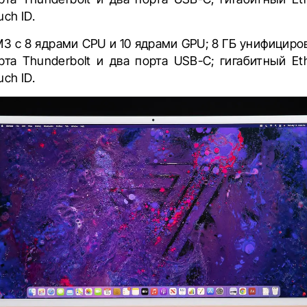
ch ID.
M3 с 8 ядрами CPU и 10 ядрами GPU; 8 ГБ унифициро
рта Thunderbolt и два порта USB-C; гигабитный Et
ch ID.