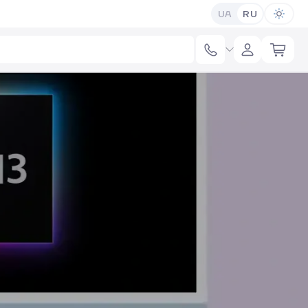
UA
RU