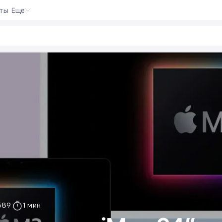
кты
Еще
к
589
1 мин