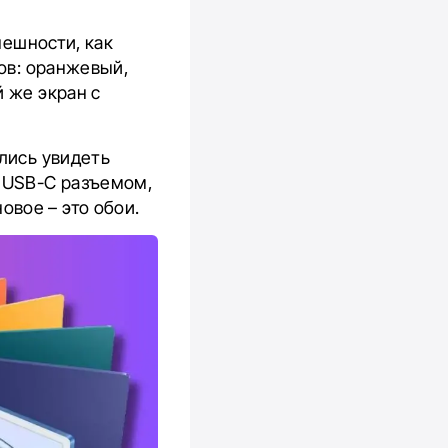
нешности, как
тов: оранжевый,
 же экран с
лись увидеть
м USB-C разъемом,
новое – это обои.