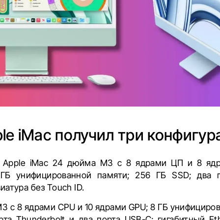
le iMac получил три конфигур
я Apple iMac 24 дюйма M3 с 8 ядрами ЦП и 8 ядр
 ГБ унифицированной памяти; 256 ГБ SSD; два по
атура без Touch ID.
M3 с 8 ядрами CPU и 10 ядрами GPU; 8 ГБ унифициро
рта Thunderbolt и два порта USB-C; гигабитный Et