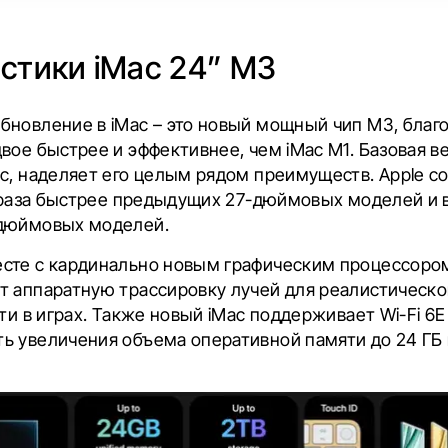
истики
iMac 24” M3
бновление в iMac – это новый мощный чип M3, благ
вое быстрее и эффективнее, чем ‌iMac‌ M1. Базовая 
Mac, наделяет его целым рядом преимуществ. Apple с
5 раза быстрее предыдущих 27-дюймовых моделей и в
-дюймовых моделей.
сте с кардинально новым графическим процессоро
т аппаратную трассировку лучей для реалистическ
ти в играх. Также новый iMac поддерживает Wi-Fi 6E 
ь увеличения объема оперативной памяти до 24 ГБ 