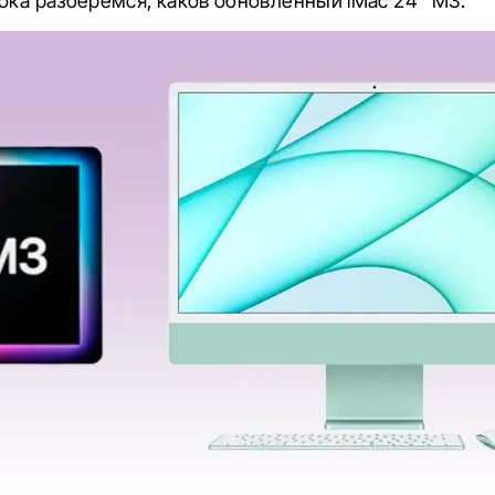
ока разберемся, каков обновленный iMac 24” M3.