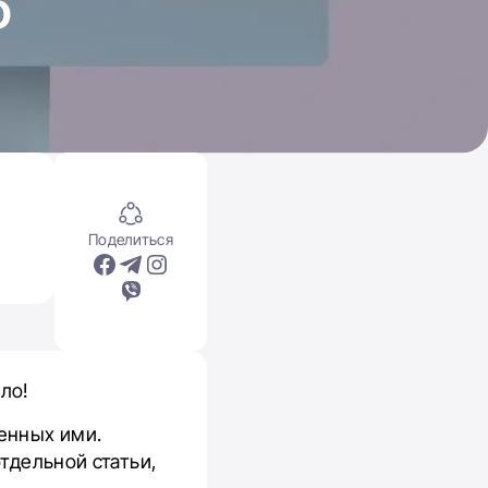
о
Поделиться
ло!
щенных ими.
отдельной статьи,