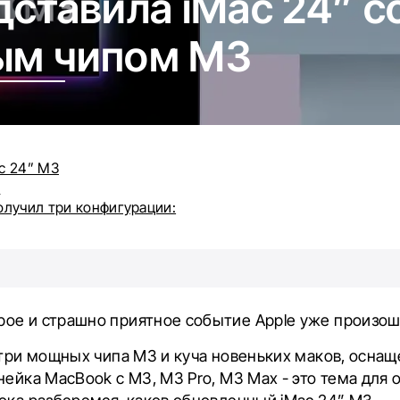
дставила iMac 24” с
ым чипом M3
c 24” M3
3
олучил три конфигурации:
ое и страшно приятное событие Apple уже произош
 три мощных чипа М3 и куча новеньких маков, осна
нейка MacBook с М3, М3 Pro, М3 Max - это тема для 