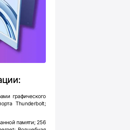
ации:
ами графического
рта Thunderbolt;
ванной памяти; 256
hernet; Волшебная