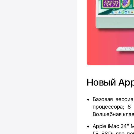
Новый App
Базовая верси
процессора; 8
Волшебная клави
Apple iMac 24” 
ГБ SSD; два по