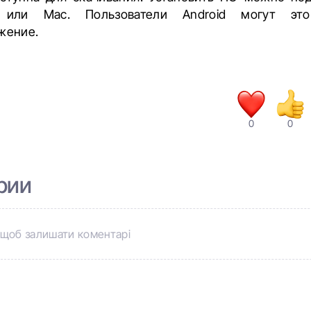
 или Mac. Пользователи Android могут эт
жение.
0
0
рии
щоб залишати коментарі