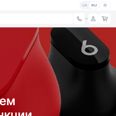
UA
RU
ием
нкции