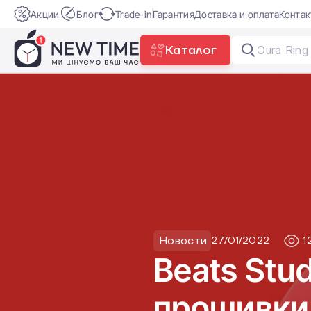
Акции
Блог
Trade-in
Гарантия
Доставка и оплата
Конта
Каталог
Oura Ring
Новости
27/01/2022
1
Beats Stu
прошивки