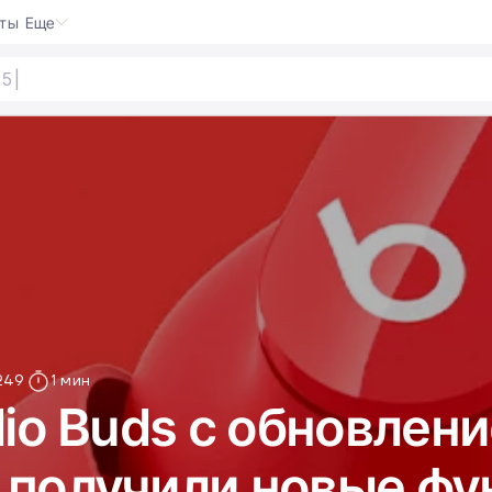
кты
Еще
|
249
1 мин
dio Buds c обновлен
 получили новые фу