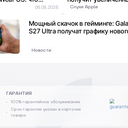
xy Aero
Слухи Apple
06.08.2026
Мощный скачок в гейминге: Gala
S27 Ultra получат графику ново
Новости
ГАРАНТИЯ
100% гарантийное обслуживание
Срок гарантии указан в карточке
товара