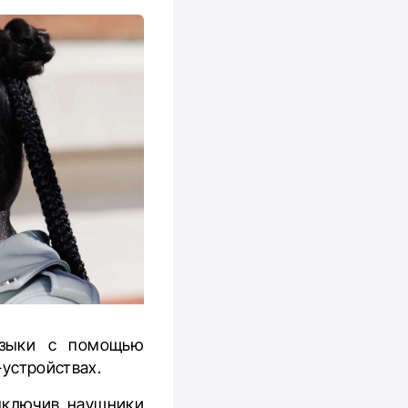
узыки с помощью
-устройствах.
дключив наушники