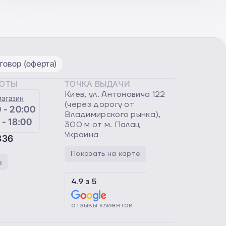
овор (оферта)
БОТЫ
ТОЧКА ВЫДАЧИ
Киев, ул. Антоновича 122
магазин
(через дорогу от
 - 20:00
Владимирского рынка),
 - 18:00
300 м от м. Палац
Украина
336
Показать на карте
ы
4.9
з
5
отзывы клиентов