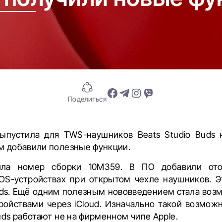
Поделиться
выпустила для TWS-наушников Beats Studio Buds 
ом добавили полезные функции.
ила номер сборки 10M359. В ПО добавили ото
iOS-устройствах при открытом чехле наушников. Э
rPods. Ещё одним полезным нововведением стала воз
ройствами через iCloud. Изначально такой возможн
Buds работают не на фирменном чипе Apple.