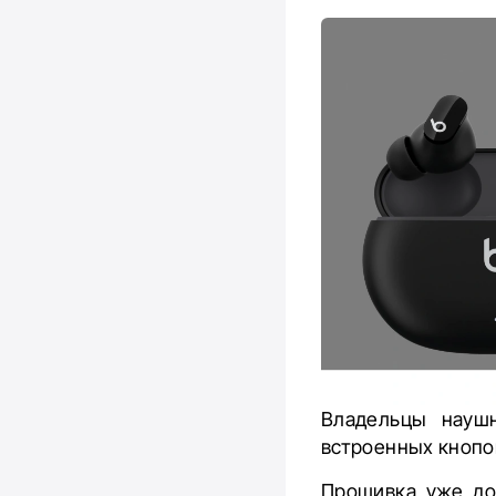
Владельцы науш
встроенных кнопок
Прошивка уже до