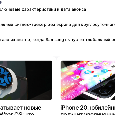
ьи
: ключевые характеристики и дата анонса
стильный фитнес-трекер без экрана для круглосуточно
 стало известно, когда Samsung выпустит глобальный р
атывает новые
iPhone 20: юбилей
Wear OS: что
получит увеличенн