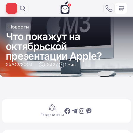
Новости
Что покажут на
октябрьской
презентации Apple?
25/09/2023
2327
1 мин
Поделиться