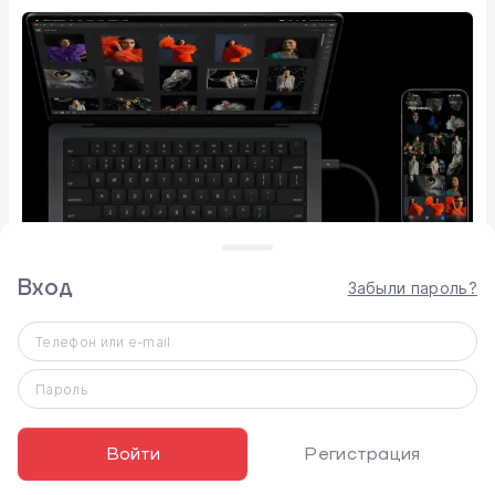
Вход
Забыли пароль?
Телефон или e-mail
Пароль
Не исключено, что до конца года могут быть
Войти
Регистрация
анонсированы третьи поколения AirPods Pro и
новые смарт-устройства для дома.