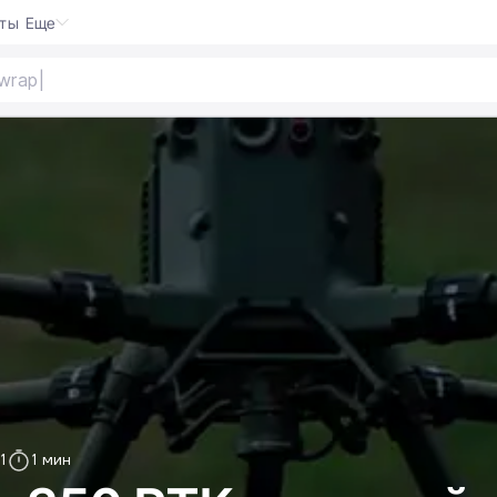
кты
Еще
wrap
1
1 мин