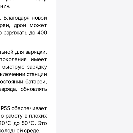
ния.
. Благодаря новой
ареи, дрон может
о заряжать до 400
ьной для зарядки,
 поколения имеет
и быструю зарядку
дключении станции
остоянии батареи,
зряда, обновлять
IP55 обеспечивает
ю работу в плохих
 –20℃ до 50℃. Это
холодной среде.