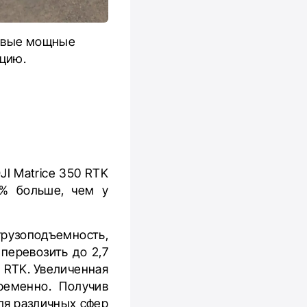
новые мощные
цию.
I Matrice 350 RTK
0% больше, чем у
грузоподъемность,
перевозить до 2,7
0 RTK. Увеличенная
ременно. Получив
ля различных сфер