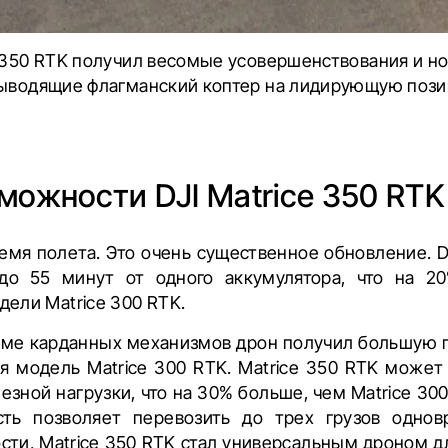
e 350 RTK получил весомые усовершенствования и 
выводящие флагманский коптер на лидирующую пози
зможности
DJI Matrice 350 RTK
емя полета. Это очень существенное обновление. DJ
до 55 минут от одного аккумулятора, что на 2
ели Matrice 300 RTK.
еме карданных механизмов дрон получил большую 
 модель Matrice 300 RTK. Matrice 350 RTK может 
зной нагрузки, что на 30% больше, чем Matrice 30
сть позволяет перевозить до трех грузов однов
сти, Matrice 350 RTK стал универсальным дроном д