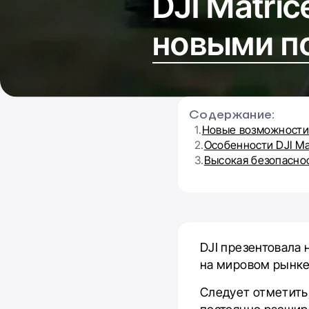
DJI Matri
новыми п
Содержание:
1.
Новые возможности 
2.
Особенности DJI Ma
3.
Высокая безопаснос
DJI презентовала 
на мировом рынк
Следует отметить,