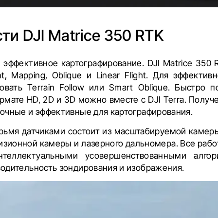
сти
DJI Matrice 350 RTK
 эффективное картографирование. DJI Matrice 350
t, Mapping, Oblique и Linear Flight. Для эффектив
вать Terrain Follow или Smart Oblique. Быстро 
рмате HD, 2D и 3D можно вместе с DJI Terra. Получ
очные и эффективные для картографирования.
рьмя датчиками состоит из масштабируемой камер
изионной камеры и лазерного дальномера. Все рабо
нтеллектуальными усовершенствованными алго
одительность зондирования и изображения.