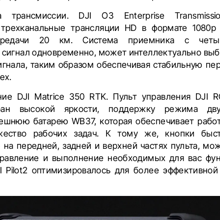
а трансмиссии. DJI O3 Enterprise Transmissi
трехканальные трансляции HD в формате 1080p
ередачи 20 км. Система приемника с четы
игнал одновременно, может интеллектуально выб
игнала, таким образом обеспечивая стабильную пер
ех.
ие DJI Matrice 350 RTK. Пульт управления DJI R
ан высокой яркости, поддержку режима дв
ешнюю батарею WB37, которая обеспечивает работ
ество рабочих задач. К тому же, кнопки быст
на передней, задней и верхней частях пульта, мо
равление и выполнение необходимых для вас фун
 Pilot2 оптимизировалось для более эффективной