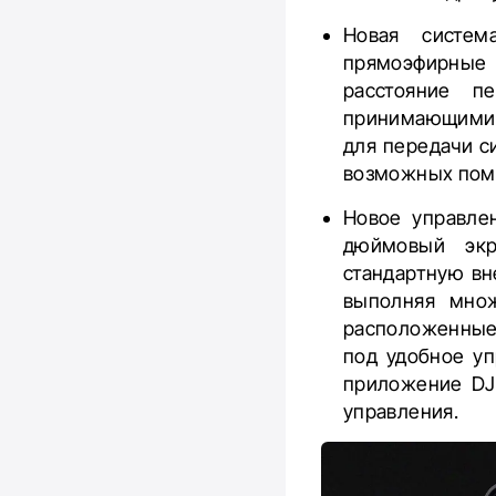
Новая систем
прямоэфирные 
расстояние п
принимающими с
для передачи с
возможных пом
Новое управлен
дюймовый экр
стандартную вн
выполняя множ
расположенные 
под удобное уп
приложение DJI
управления.