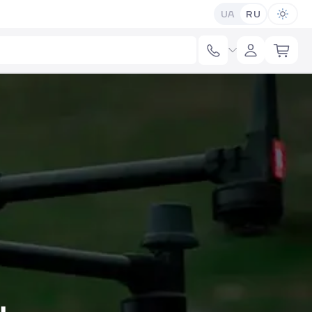
UA
RU