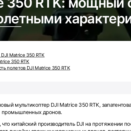
ce 350 RTK: мощный 
олетными характер
DJI Matrice 350 RTK
trice 350 RTK
ть полетов DJI Matrice 350 RTK
новый мультикоптер DJI Matrice 350 RTK, запатентов
е промышленных дронов.
 что китайский производитель DJI на протяжении п