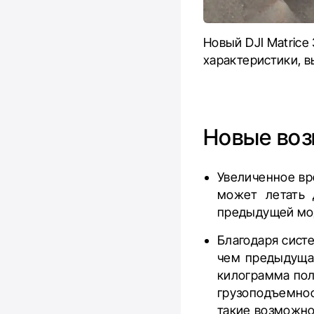
Новый DJI Matric
характеристики, 
Новые во
Увеличенное вр
может летать 
предыдущей мод
Благодаря сист
чем предыдущая
килограмма поле
грузоподъемно
такие возможно