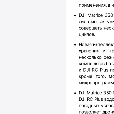
применения, в ч
DJI Matrice 35
системе аккум
совершать неск
циклов.
Новая интеллек
хранения и тр
несколько режи
комплектов бат
к DJI RC Plus 
кроме того, м
микропрограмму
DJI Matrice 35
DJI RC Plus во
погодных услов
позволяет дрону