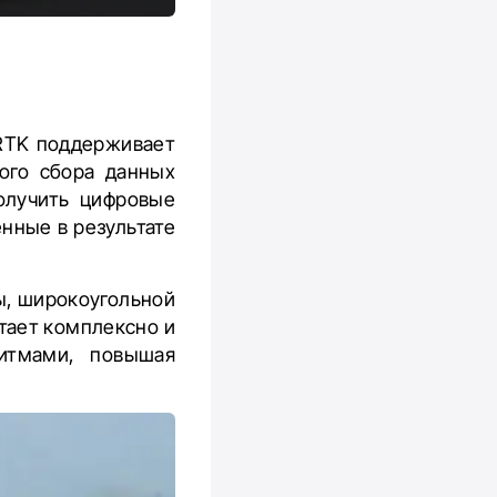
 RTK поддерживает
ного сбора данных
получить цифровые
енные в результате
ы, широкоугольной
тает комплексно и
ритмами, повышая