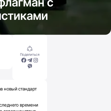
флагман с
истиками
Поделиться
ав новый стандарт
оследнего времени