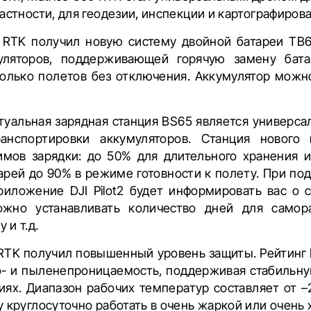
астности, для геодезии, инспекции и картографирова
0 RTK получил новую систему двойной батареи ТВ6
уляторов, поддерживающей горячую замену бат
олько полетов без отключения. Аккумулятор можн
туальная зарядная станция BS65 является универсал
анспортировки аккумуляторов. Станция нового
мов зарядки: до 50% для длительного хранения 
арей до 90% в режиме готовности к полету. При по
приложение DJI Pilot2 будет информировать вас о с
ожно устанавливать количество дней для самора
 и т.д.
0 RTK получил повышенный уровень защиты. Рейтинг 
до- и пыленепроницаемость, поддерживая стабильну
иях. Диапазон рабочих температур составляет от
 круглосуточно работать в очень жаркой или очень 