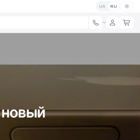
UA
RU
т новый