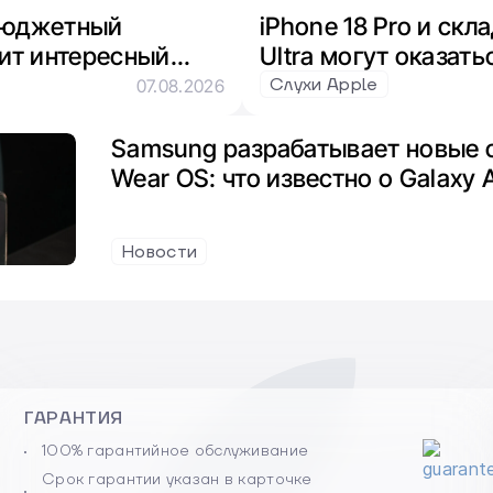
 бюджетный
iPhone 18 Pro и скл
ит интересный
Ultra могут оказать
xynos и
из-за нехватки пам
Слухи Apple
07.08.2026
Samsung разрабатывает новые 
Wear OS: что известно о Galaxy 
Новости
ГАРАНТИЯ
100% гарантийное обслуживание
Срок гарантии указан в карточке