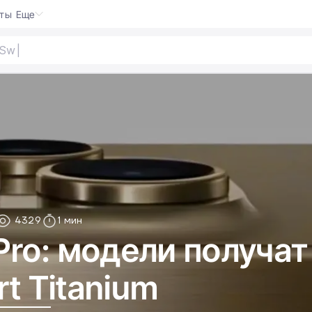
кты
Еще
Switch 2
|
4329
1 мин
 Pro: модели получа
rt Titanium