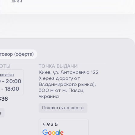
дней
овор (оферта)
БОТЫ
ТОЧКА ВЫДАЧИ
Киев, ул. Антоновича 122
магазин
(через дорогу от
 - 20:00
Владимирского рынка),
 - 18:00
300 м от м. Палац
Украина
336
Показать на карте
ы
4.9
з
5