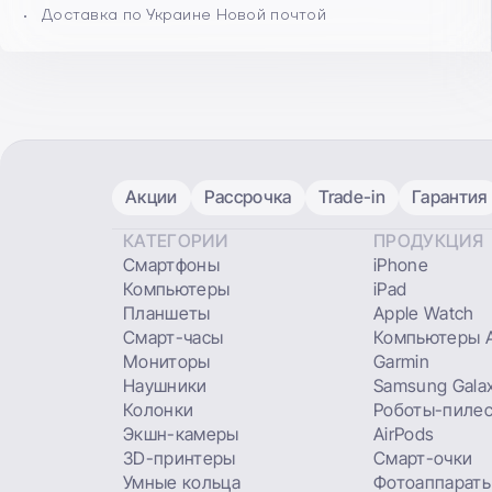
Доставка по Украине Новой почтой
Акции
Рассрочка
Trade-in
Гарантия
КАТЕГОРИИ
ПРОДУКЦИЯ
Смартфоны
iPhone
Компьютеры
iPad
Планшеты
Apple Watch
Смарт-часы
Компьютеры A
Мониторы
Garmin
Наушники
Samsung Gala
Колонки
Роботы-пиле
Экшн-камеры
AirPods
3D-принтеры
Смарт-очки
Умные кольца
Фотоаппараты