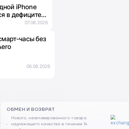
адной iPhone
ся в дефиците
яти
07.08.2026
смарт-часы без
Aero
06.08.2026
ОБМЕН И ВОЗВРАТ
Нового, неактивированного товара
надлежащего качества в течение 14