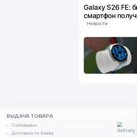
Galaxy S26 FE:
смартфон получ
микс чипов от E
Новости
Snapdragon
ВЫДАЧА ТОВАРА
Самовывоз
Доставка по Киеву