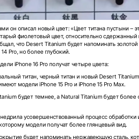
ами он описал новый цвет: «Цвет титана пустыни – 
 старый фиолетовый цвет, относительно сдержанный
общал, что Desert Titanium будет напоминать золотой
14 Pro, но более глубокий.
дели iPhone 16 Pro получат четыре цвета:
ральный титан, черный титан и новый Desert Titanium
имеют модели iPhone 15 Pro и iPhone 15 Pro Max.
itanium будет темнее, а Natural Titanium будет боле
, внедрила усовершенствованный процесс обработки
 которому модели получат более глянцевый вид.
покрытие будет напоминать нержавеющую сталь, ко