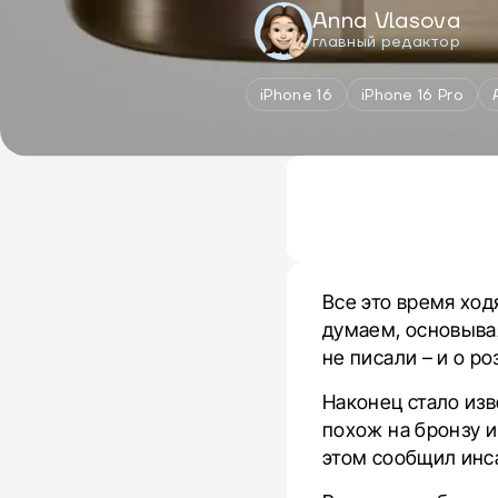
Anna Vlasova
главный редактор
iPhone 16
iPhone 16 Pro
Все это время ход
думаем, основывая
не писали – и о ро
Наконец стало изв
похож на бронзу и
этом сообщил инса