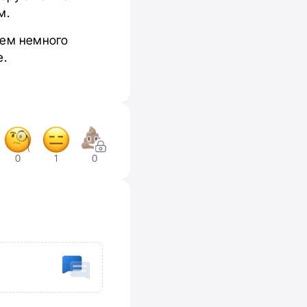
м.
сем немного
e.
0
1
0