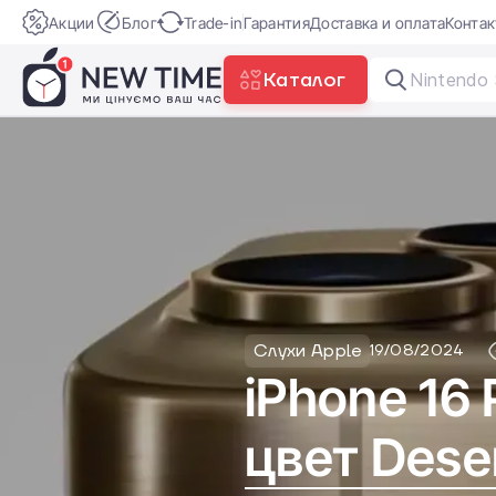
Акции
Блог
Trade-in
Гарантия
Доставка и оплата
Конта
Каталог
Nintendo 
Слухи Apple
19/08/2024
iPhone 16
цвет Dese