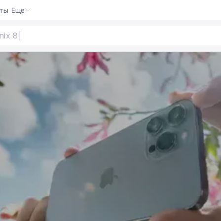
кты
Еще