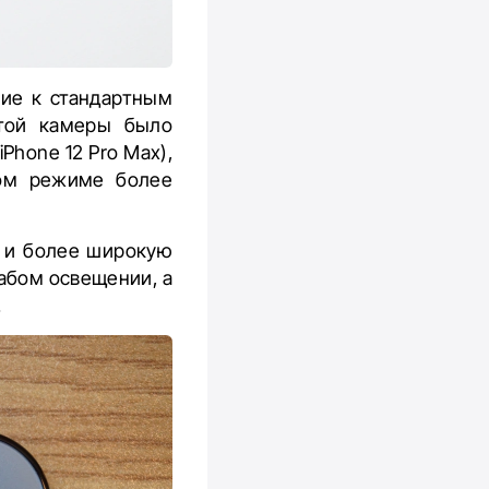
ние к стандартным
этой камеры было
iPhone 12 Pro Max),
ном режиме более
к и более широкую
лабом освещении, а
.