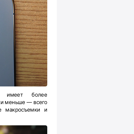
ая имеет более
вки меньше — всего
е макросъемки и