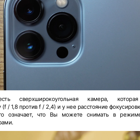
сть сверхширокоугольная камера, котор
(f / 1,8 против f / 2,4) и у нее расстояние фокусиро
Это означает, что Вы можете снимать в режим
рами.