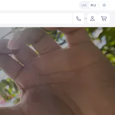
UA
RU