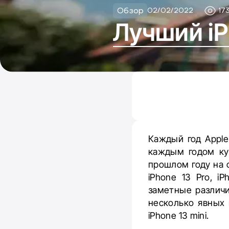
Обзор
02/02/2022
17
Лучший iP
Каждый год Apple
каждым годом ку
прошлом году на с
iPhone 13 Pro, 
заметные различи
несколько явных 
iPhone 13 mini.