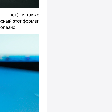
 — нет), и также
сный этот формат,
полезно.