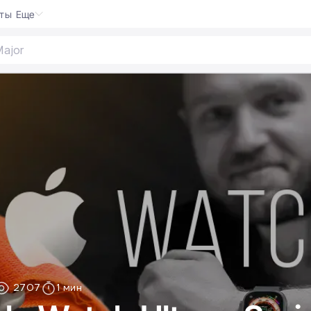
кты
Еще
2707
1 мин