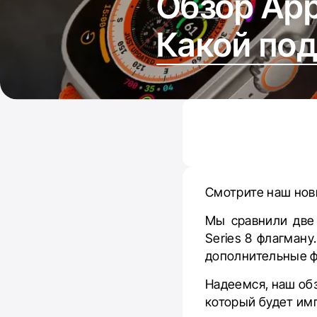
Обзор Appl
Какой по
Смотрите наш новы
Мы сравнили две 
Series 8 флагману
дополнительные ф
Надеемся, наш обз
который будет им