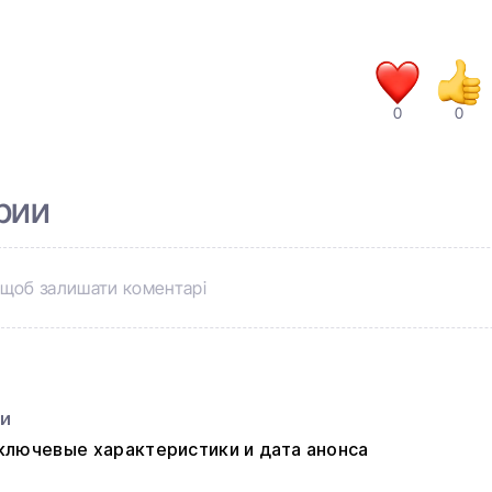
0
0
рии
щоб залишати коментарі
ьи
: ключевые характеристики и дата анонса