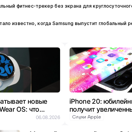
стильный фитнес-трекер без экрана для круглосуточно
 стало известно, когда Samsung выпустит глобальный р
атывает новые
iPhone 20: юбилей
Wear OS: что
получит увеличенн
xy Aero
Слухи Apple
06.08.2026