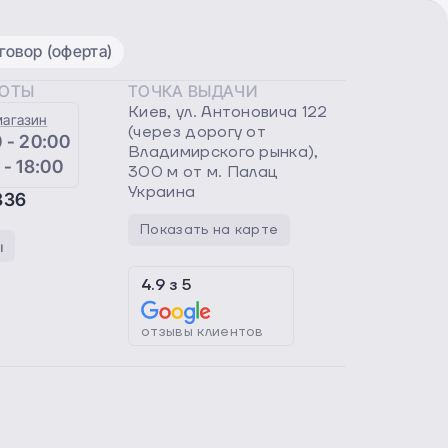
овор (оферта)
БОТЫ
ТОЧКА ВЫДАЧИ
Киев, ул. Антоновича 122
магазин
(через дорогу от
 - 20:00
Владимирского рынка),
 - 18:00
300 м от м. Палац
Украина
336
Показать на карте
ы
4.9
з
5
отзывы клиентов