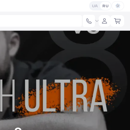
UA
RU