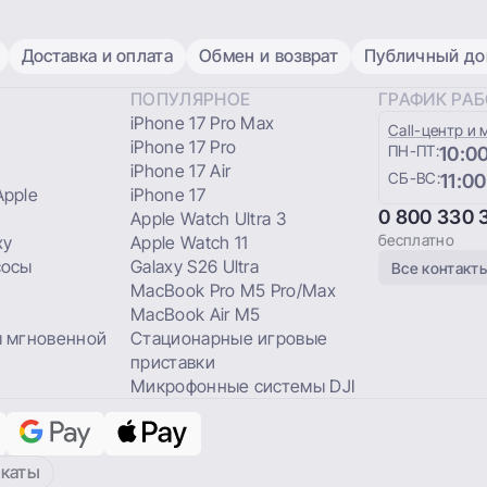
Доставка и оплата
Обмен и возврат
Публичный дог
ПОПУЛЯРНОЕ
ГРАФИК РА
iPhone 17 Pro Max
Сall-центр и 
iPhone 17 Pro
ПН-ПТ:
10:00
iPhone 17 Air
СБ-ВС:
11:00
pple
iPhone 17
0 800 330 
Apple Watch Ultra 3
бесплатно
xy
Apple Watch 11
сосы
Galaxy S26 Ultra
Все контакт
MacBook Pro M5 Pro/Max
MacBook Air M5
 мгновенной
Стационарные игровые
приставки
Микрофонные системы DJI
каты