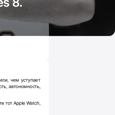
es 8.
или, чем уступает
сть, автономность,
е тот Apple Watch,