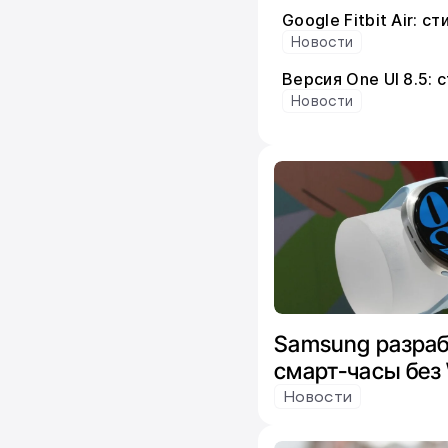
Google Fitbit Air: 
Новости
Версия One UI 8.5:
Новости
Samsung разраб
смарт-часы без 
известно о Gala
Новости