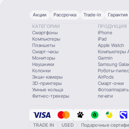
Акции
Рассрочка
Trade-in
Гарантия
КАТЕГОРИИ
ПРОДУКЦИЯ
Смартфоны
iPhone
Компьютеры
iPad
Планшеты
Apple Watch
Смарт-часы
Компьютеры A
Мониторы
Garmin
Наушники
Samsung Gala
Колонки
Роботы-пиле
Экшн-камеры
AirPods
3D-принтеры
Смарт-очки
Умные кольца
Фотоаппараты
Фитнес-трекеры
печати
TRADE IN
USED
Подарочные сертифи