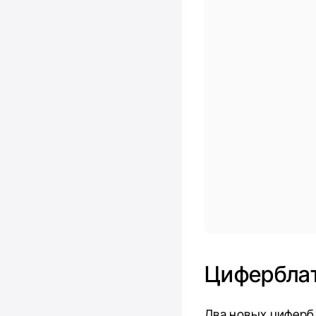
Циферблат
Два новых циферб