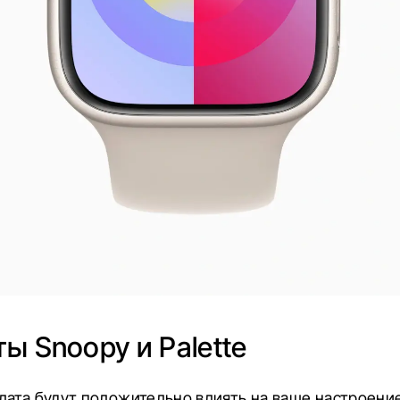
ы Snoopy и Palette
лата будут положительно влиять на ваше настроение