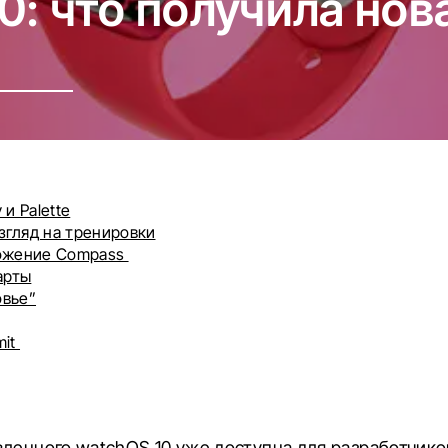
0: что получила нов
и Palette
згляд на тренировки
ожение Compass
арты
овье”
mit
ленного watchOS 10 уже доступна для разработчиков