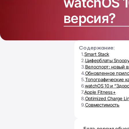
watchOS 1
версия?
Содержание:
1.
Smart Stack
2.
Циферблаты Snoopy 
3.
Велоспорт: новый в
4.
Обновленное прил
5.
Топографические к
6.
watchOS 10 и “Здор
7.
Apple Fitness+
8.
Optimized Charge Li
9.
Cовместимость
Бета-версия обнов