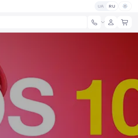
UA
RU