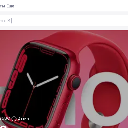
кты
Еще
2580
2 мин