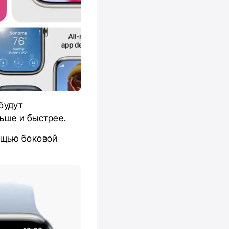
будут
льше и быстрее.
ощью боковой