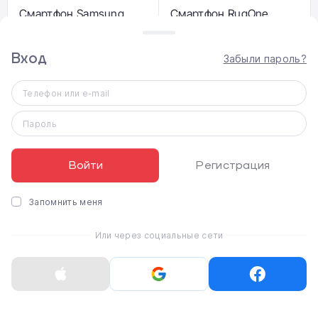
Смартфон Samsung
Смартфон RugOne
Galaxy S25 Ultra
Xever 7 12/512GB
12/256GB - Titanium
(6975326660686)
Jetblack (SM-
Вход
Забыли пароль?
S938BAKD)
45 999 ₴
28 999 ₴
Телефон или e-mail
Пароль
Войти
Регистрация
Запомнить меня
Или через социальные сети
Смартфон Samsung
Смартфон Samsung
Galaxy S25 Ultra
Galaxy S25 Ultra
12/512GB - Titanium
12/512GB - Titanium
Gray (SM-S938BZTG)
Whitesilver (SM-
S938BZSG)
45 999 ₴
45 999 ₴