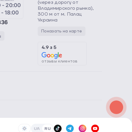
(через дорогу от
 - 20:00
Владимирского рынка),
 - 18:00
300 м от м. Палац
Украина
336
Показать на карте
ы
4.9
з
5
отзывы клиентов
UA
RU