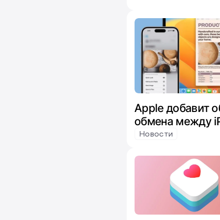
Apple добавит 
обмена между i
по требованию 
Новости
Microsoft