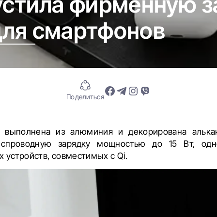
пустила фирменную 
​для смартфонов
Поделиться
я выполнена из алюминия и декорирована алькан
еспроводную зарядку мощностью до 15 Вт, одн
х устройств, совместимых с Qi.