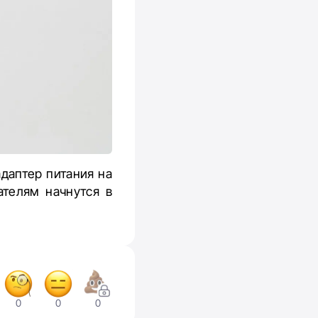
даптер питания на
ателям начнутся в
0
0
0