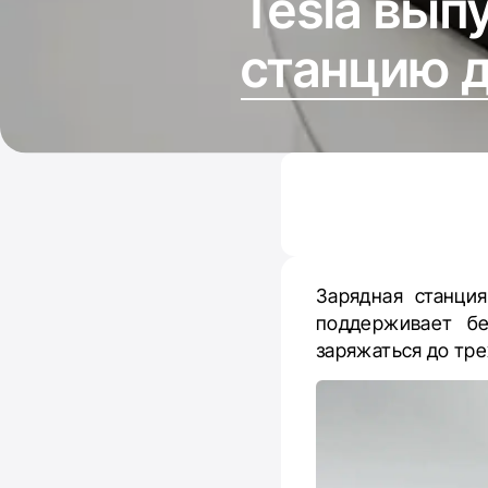
​Tesla вы
станцию ​
Зарядная станци
поддерживает б
заряжаться до тре