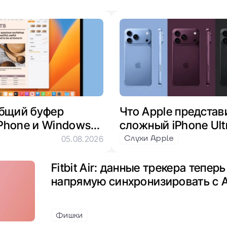
общий буфер
Что Apple представ
Phone и Windows
сложный iPhone Ultr
Евросоюза и
Pro и умные часы
Слухи Apple
05.08.2026
Fitbit Air: данные трекера тепе
напрямую синхронизировать с A
Фишки