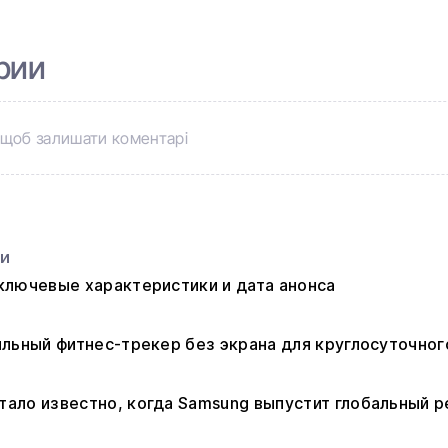
рии
щоб залишати коментарі
ьи
: ключевые характеристики и дата анонса
стильный фитнес-трекер без экрана для круглосуточно
 стало известно, когда Samsung выпустит глобальный р