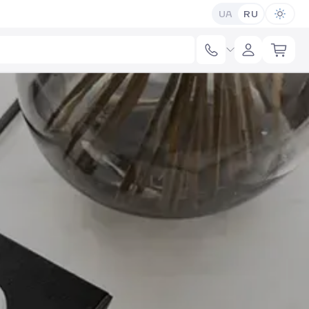
UA
RU