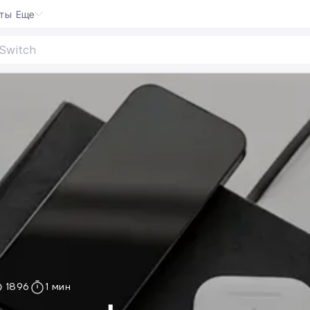
кты
Еще
Switch 2
1896
1 мин