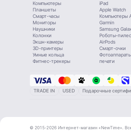
Компьютеры
iPad
Планшеты
Apple Watch
Смарт-часы
Компьютеры A
Мониторы
Garmin
Наушники
Samsung Gala
Колонки
Роботы-пиле
Экшн-камеры
AirPods
3D-принтеры
Смарт-очки
Умные кольца
Фотоаппараты
Фитнес-трекеры
печати
TRADE IN
USED
Подарочные сертифи
© 2015-2026 Интернет-магазин «NewTime». Вс