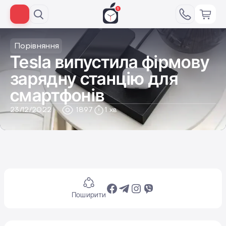
Порівняння
​​Tesla випустила фірмову
зарядну станцію для
смартфонів
23/12/2022
1897
1 хв
Поширити