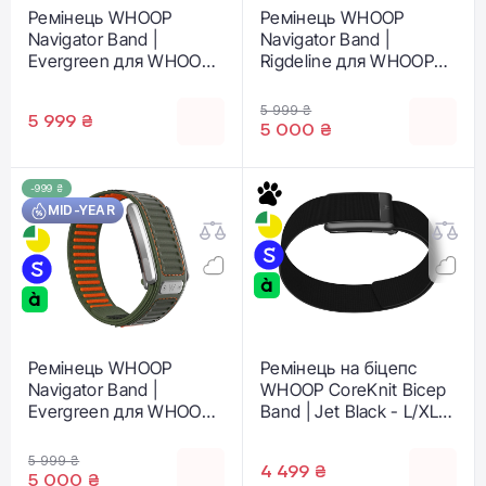
Ремінець WHOOP
Ремінець WHOOP
Navigator Band |
Navigator Band |
Evergreen для WHOOP
Rigdeline для WHOOP
5.0 (810114366011)
MG (810114366028)
5 999 ₴
5 999 ₴
5 000 ₴
-999 ₴
MID-YEAR
Ремінець WHOOP
Ремінець на біцепс
Navigator Band |
WHOOP CoreKnit Bicep
Evergreen для WHOOP
Band | Jet Black - L/XL
MG (810114366004)
для WHOOP 5.0/MG
(810114362839)
5 999 ₴
4 499 ₴
5 000 ₴