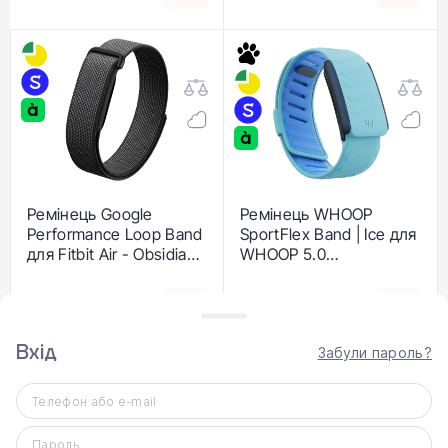
Ремінець Google
Ремінець WHOOP
Performance Loop Band
SportFlex Band | Ice для
для Fitbit Air - Obsidian /
WHOOP 5.0
Matte Black Stainless
(810114364758)
Steel Clasp (GA11065-
4 999 ₴
4 999 ₴
WW)
Вхід
Забули пароль?
Телефон або e-mail
Пароль