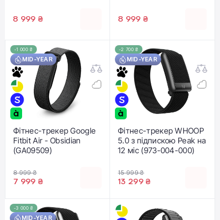
8 999 ₴
8 999 ₴
-1 000 ₴
-2 700 ₴
MID-YEAR
MID-YEAR
Фітнес-трекер Google
Фітнес-трекер WHOOP
Fitbit Air - Obsidian
5.0 з підпискою Peak на
(GA09509)
12 міс (973-004-000)
8 999 ₴
15 999 ₴
7 999 ₴
13 299 ₴
-3 000 ₴
MID-YEAR