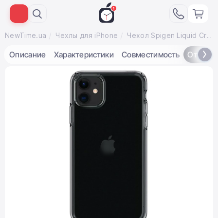
NewTime.ua
Чехлы для iPhone
Чехол Spigen Liquid Crystal for iPhone 11 Space Crystal (076CS27180)
Описание
Характеристики
Совместимость
Отзывы