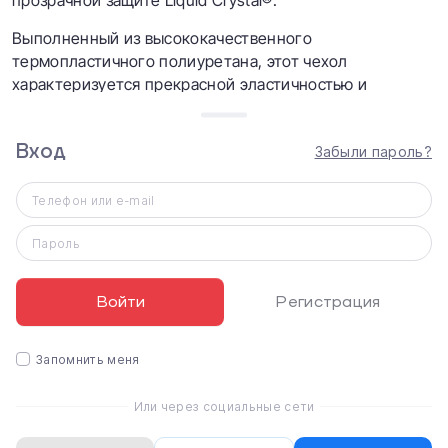
прозрачной защите Liquid Crystal®.
Выполненный из высококачественного
термопластичного полиуретана, этот чехол
характеризуется прекрасной эластичностью и
устойчивостью к трению, что позволяет надежно
защитить смартфон от мелких повреждений.
Вход
Забыли пароль?
Кроме того, именно эластичные свойства силикона
обеспечивают дополнительную амортизацию при
Телефон или e-mail
ударах или падениях iPhone.
Пароль
Характеристики
Войти
Регистрация
Spigen Liquid Crystal for iPhone 11 Space Crystal
(076CS27180)
Тип
Запомнить меня
Чеxол-накладка
Материал
Или через социальные сети
Термопластичный полиуретан