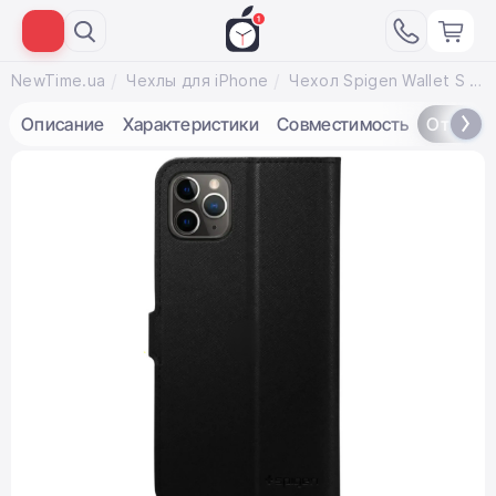
NewTime.ua
Чехлы для iPhone
Чехол Spigen Wallet S for iPhone 11 Pro Saffiano Black (077CS27247)
Описание
Характеристики
Совместимость
Отзывы