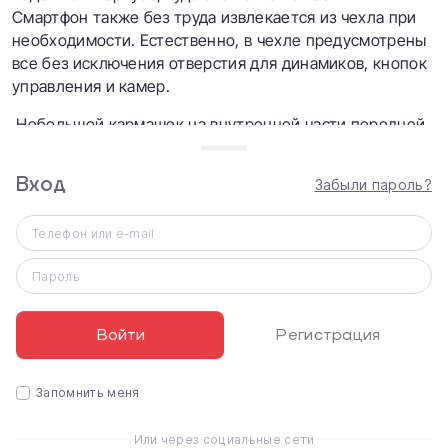
Смартфон также без труда извлекается из чехла при
необходимости. Естественно, в чехле предусмотрены
все без исключения отверстия для динамиков, кнопок
управления и камер.
Небольшой кармашек на внутренней части передней
панели чехла позволяет носить с собой банковские
карты или самые нужные визитки, чтобы они всегда
Вход
Забыли пароль?
были у вас под руками. Чехол-книжка для iPhone 11
Pro — это идеальная защита для вашего смартфона!
Телефон или e-mail
Особенности:
Оригинальный внешний вид
Пароль
Надежная защита
Войти
Регистрация
Тонкость, легкость и прочность
Свободный доступ ко всем портам и разъемам
Запомнить меня
Внутренний карман для визиток или кредитных карт
Или через социальные сети