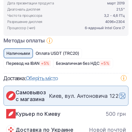
Дата презентации продукта
март 2019
Диагональ дисплея
21,5"
Частота процессора
3,2 - 4,6 ГГц
Разрешение дисплея
4096×2304
Процессор (чип)
6-ядерный Intel Core i7
Методы оплаты
Наличными
Оплата USDT (TRC20)
Перевод на IBAN
+5%
Безналичная без НДС
+5%
Доставка:
Оберіть місто
Самовывоз
Киев, вул. Антоновича 122
с магазина
Курьер по Киеву
500 грн
Доставка по Украине
Новой почтой