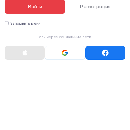
- при покупке также можно собрать кастомный
Войти
Регистрация
iMac с сверхмощным
6
‑ядерным процессором Intel
Core
i7
с тактовой частотой
3,2
ГГц (ускорение Turbo
Boost до 4,6 ГГц).
Запомнить меня
✩ Теперь поставляется с
новыми графическими
Или через социальные сети
процессорами
(обработка графики стала
ДО
80%
быстрее):
- Radeon Pro
555X
с
2 ГБ
памяти GDDR5;
- Radeon Pro
560X
с
4 ГБ
памяти GDDR5;
- при покупке также можно собрать кастомный
iMac с
Radeon Pro Vega 20 с 4 ГБ
памяти HBM2.
✩
Более быстрая оперативная память
2666
МГц
(ранее 2400 МГц) с конфигурацией
до 32
ГБ
(ранее до 16 ГБ).
✩ Стал легче на 0,06 кг.