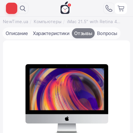
NewTime.ua
Компьютеры
iMac 21.5" with Retina 4K display (Z0VX000BQ/MRT335) 2019
Описание
Характеристики
Отзывы
Вопросы