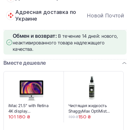
Адресная доставка по
Новой Почтой
Украине
Обмен и возврат:
В течение 14 дней: нового,
неактивированного товара надлежащего
качества.
Вместе дешевле
iMac 21.5" with Retina
Чистящая жидкость
4K display
ShaggyMax OptiMist
(Z0VX000BQ/MRT335)
101 180 ₴
Prime Pro Optical Screen
150 ₴
199 ₴
2019
Cleaner Spray 60ml
(708057)