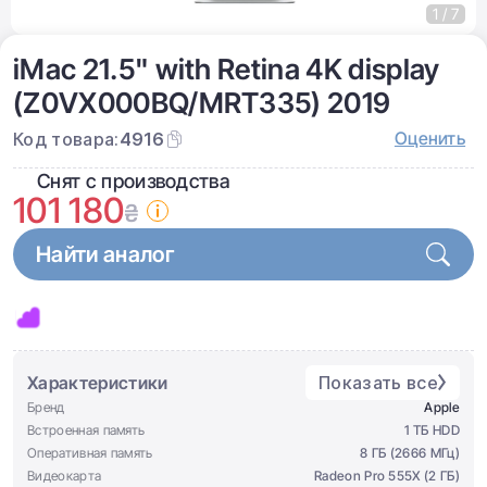
1 / 7
iMac 21.5" with Retina 4K display
(Z0VX000BQ/MRT335) 2019
Оценить
Код товара:
4916
Снят с производства
101 180
₴
Найти аналог
Характеристики
Показать все
Бренд
Apple
Встроенная память
1 ТБ HDD
Оперативная память
8 ГБ (2666 МГц)
Видеокарта
Radeon Pro 555X (2 ГБ)