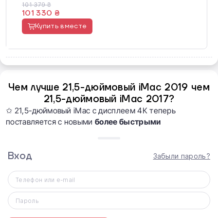
101 379 ₴
101 330 ₴
Купить вместе
Чем лучше 21,5-дюймовый iMac 2019 чем
21,5-дюймовый iMac 2017?
✩ 21,5-дюймовый iMac с дисплеем 4К теперь
поставляется с новыми
более быстрыми
процессорами Intel восьмого поколения
(процессор
стал
ДО 60% мощнее
):
Вход
Забыли пароль?
-
4
‑ядерный Intel Core
i3
с тактовой
частотой
3,6
ГГц;
Телефон или e-mail
-
6
‑ядерный процессор Intel Core
i5
с тактовой
Пароль
частотой
3,0
ГГц (ускорение Turbo Boost до 4,1 ГГц);