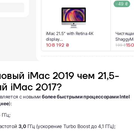
-49 ₴
iMac 21.5" with Retina 4K
Чистяща
display
ShaggyMa
(Z0VX000CP/MRT336) 2019
108 192 ₴
Pro Optic
150
199 ₴
Spray 60
овый iMac 2019 чем 21,5-
й iMac 2017?
авляется с новыми
более быстрыми процессорами Intel
щнее
):
6
ГГц;
частотой
3,0
ГГц (ускорение Turbo Boost до 4,1 ГГц);