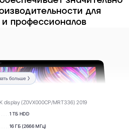
 обеспечивает значительно
оизводительности для
 и профессионалов
зать больше
 4K display (Z0VX000CP/MRT336) 2019
1 ТБ HDD
16 ГБ (2666 МГц)