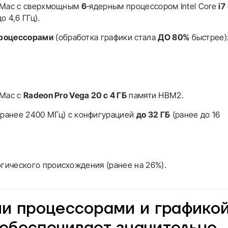
iMac с сверхмощным
6
‑ядерным процессором Intel Core
i7
о 4,6 ГГц).
процессорами
(обработка графики стала
ДО 80%
быстрее)
iMac с
Radeon Pro Vega 20 с 4 ГБ
памяти HBM2.
ранее 2400 МГц) с конфигурацией
до 32 ГБ
(ранее до 16
огического происхождения (ранее на 26%).
ми процессорами и графико