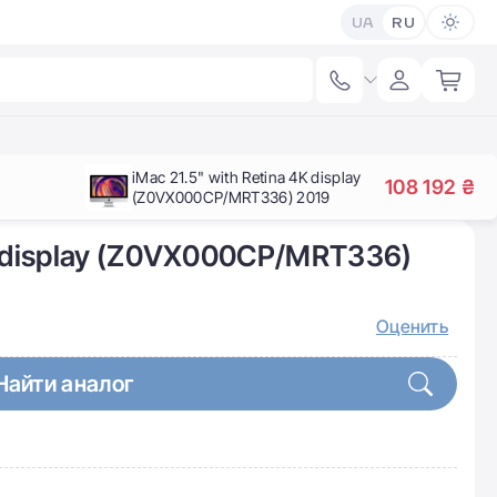
UA
RU
iMac 21.5" with Retina 4K display
108 192 ₴
(Z0VX000CP/MRT336) 2019
4K display (Z0VX000CP/MRT336)
Оценить
Найти аналог