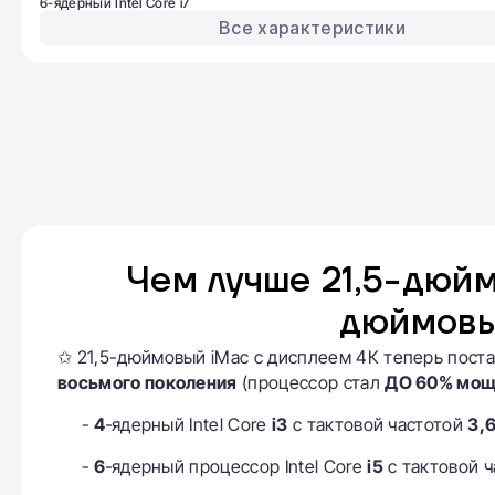
6-ядерный Intel Core i7
Все характеристики
Чем лучше 21,5-дюйм
дюймовы
✩ 21,5-дюймовый iMac с дисплеем 4К теперь пост
восьмого поколения
(процессор стал
ДО 60% мо
-
4
‑ядерный Intel Core
i3
с тактовой частотой
3,
-
6
‑ядерный процессор Intel Core
i5
с тактовой 