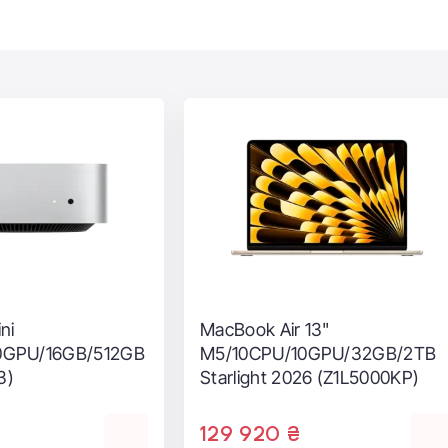
ейку iMac, которые теперь впервые получили процессоры
мов и 6‑ядерные процессоры Intel 8-го поколения до 6 ядер
роцессор Vega в качестве опции, предлагая невероятную
афических задачах. Пользователи любого уровня заметят,
вных задачах, но и в требующих высокой
х. Этот рост производительности в сочетании с
ном «всё в одном», тихой работой, быстрыми накопителям
и macOS Mojave превращают iMac в лучший настольный
цессоры Intel
ейку iMac, которые теперь впервые получили процессоры
ok Pro 14"
Apple MacBook Pro 14"
мов и 6‑ядерные процессоры Intel 8-го поколения до 6 ядер
0GPU/16GB/1TB
M4/10CPU/10GPU/24GB/1TB
ет увеличить тактовую частоту: для модели 27 дюймов — 
ture display -
with Nano-texture display -
ким образом обеспечивается дополнительная мощность при
 2025 (MEQJ4,
Space Black 2024
 Logic Pro X или Adobe Photoshop. На iMac всё работает
(Z1DS000NF)
116 480 ₴
р Vega в качестве опции, предлагает невероятную