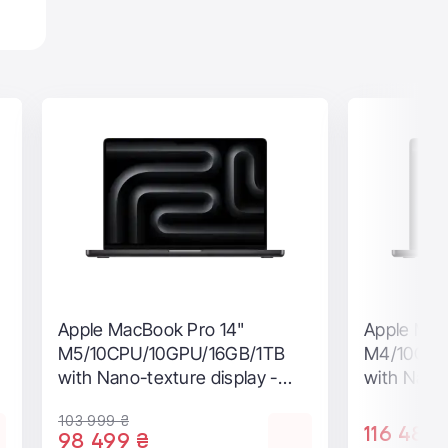
 в
и
Apple Mac Studio 2025 M4
 в
Max/14CPU/32GPU/36GB/512GB
до
(MU963)
147 840 ₴