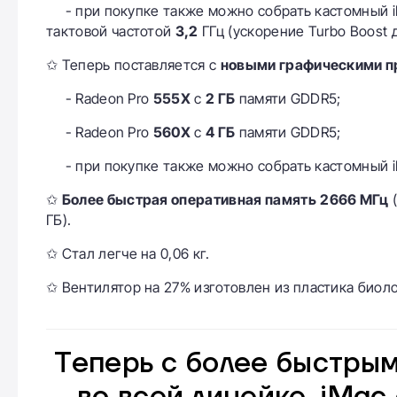
- при покупке также можно собрать кастомный 
тактовой частотой
3,2
ГГц (ускорение Turbo Boost д
✩ Теперь поставляется с
новыми графическими 
- Radeon Pro
555X
с
2 ГБ
памяти GDDR5;
- Radeon Pro
560X
с
4 ГБ
памяти GDDR5;
- при покупке также можно собрать кастомный 
✩
Более быстрая оперативная память
2666 МГц
(
ГБ).
✩ Стал легче на 0,06 кг.
✩ Вентилятор на 27% изготовлен из пластика биол
Теперь с более быстры