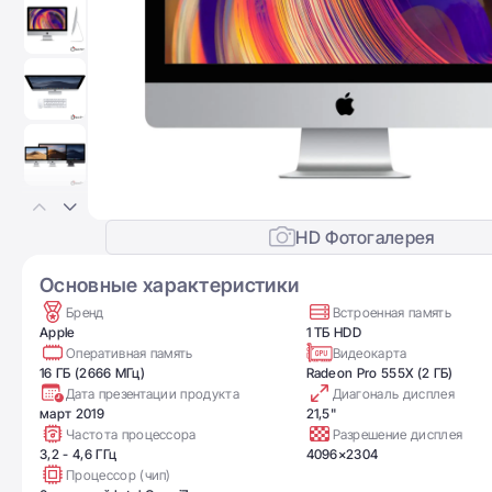
HD Фотогалерея
Основные характеристики
Бренд
Встроенная память
Apple
1 ТБ HDD
Оперативная память
Видеокарта
16 ГБ (2666 МГц)
Radeon Pro 555X (2 ГБ)
Дата презентации продукта
Диагональ дисплея
март 2019
21,5"
Частота процессора
Разрешение дисплея
3,2 - 4,6 ГГц
4096×2304
Процессор (чип)