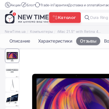
Акции
Блог
Trade-in
Гарантия
Доставка и оплата
Конта
Каталог
X
NewTime.ua
Компьютеры
iMac 21.5" with Retina 4K display (Z0VX000CP/MRT336) 2019
Описание
Характеристики
Отзывы
В