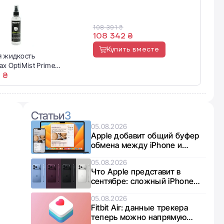
108 391 ₴
108 342 ₴
Купить вместе
я жидкость
x OptiMist Prime
al Screen Cleaner
 ₴
ml (708057)
Статьи
3
05.08.2026
Apple добавит общий буфер
обмена между iPhone и
Windows по требованию
05.08.2026
Евросоюза и Microsoft
Что Apple представит в
сентябре: сложный iPhone
Ultra, iPhone 18 Pro и умные
05.08.2026
часы
Fitbit Air: данные трекера
теперь можно напрямую