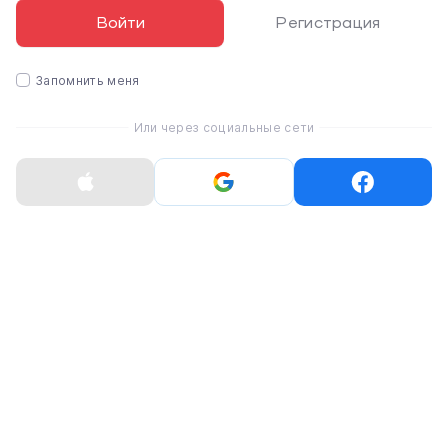
- при покупке также можно собрать кастомный
Войти
Регистрация
iMac с сверхмощным
6
‑ядерным процессором Intel
Core
i7
с тактовой частотой
3,2
ГГц (ускорение Turbo
Boost до 4,6 ГГц).
Запомнить меня
✩ Теперь поставляется с
новыми графическими
Или через социальные сети
процессорами
(обработка графики стала
ДО
80%
быстрее):
- Radeon Pro
555X
с
2 ГБ
памяти GDDR5;
- Radeon Pro
560X
с
4 ГБ
памяти GDDR5;
- при покупке также можно собрать кастомный
iMac с
Radeon Pro Vega 20 с 4 ГБ
памяти HBM2.
✩
Более быстрая оперативная память
2666
МГц
(ранее 2400 МГц) с конфигурацией
до 32
ГБ
(ранее до 16 ГБ).
✩ Стал легче на 0,06 кг.