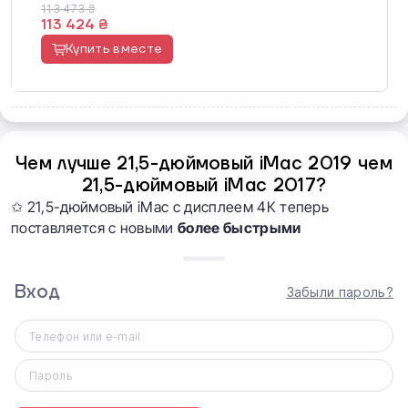
113 473 ₴
113 424 ₴
Купить вместе
Чем лучше 21,5-дюймовый iMac 2019 чем
21,5-дюймовый iMac 2017?
✩ 21,5-дюймовый iMac с дисплеем 4К теперь
поставляется с новыми
более быстрыми
процессорами Intel восьмого поколения
(процессор
стал
ДО 60% мощнее
):
Вход
Забыли пароль?
-
4
‑ядерный Intel Core
i3
с тактовой
частотой
3,6
ГГц;
Телефон или e-mail
-
6
‑ядерный процессор Intel Core
i5
с тактовой
Пароль
частотой
3,0
ГГц (ускорение Turbo Boost до 4,1 ГГц);