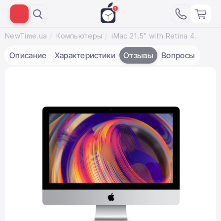
NewTime.ua
Компьютеры
iMac 21.5" with Retina 4K display (Z0VY000FC/MRT431) 2019
Описание
Характеристики
Отзывы
Вопросы