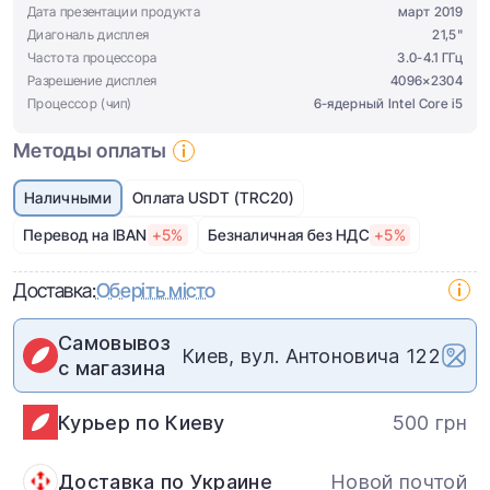
Дата презентации продукта
март 2019
Диагональ дисплея
21,5"
Частота процессора
3.0-4.1 ГГц
Разрешение дисплея
4096×2304
Процессор (чип)
6-ядерный Intel Core i5
Методы оплаты
Наличными
Оплата USDT (TRC20)
Перевод на IBAN
+5%
Безналичная без НДС
+5%
Доставка:
Оберіть місто
Самовывоз
Киев, вул. Антоновича 122
с магазина
Курьер по Киеву
500 грн
Доставка по Украине
Новой почтой