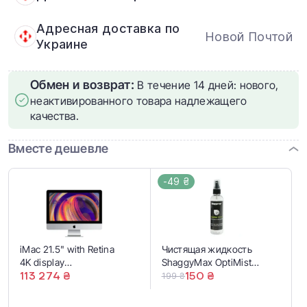
Адресная доставка по
Новой Почтой
Украине
Обмен и возврат:
В течение 14 дней: нового,
неактивированного товара надлежащего
качества.
Вместе дешевле
-49 ₴
iMac 21.5" with Retina
Чистящая жидкость
4K display
ShaggyMax OptiMist
(Z0VY000FC/MRT431)
113 274 ₴
Prime Pro Optical Screen
150 ₴
199 ₴
2019
Cleaner Spray 60ml
(708057)