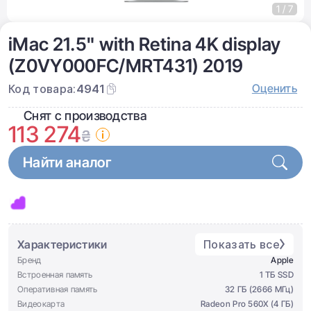
1 / 7
iMac 21.5" with Retina 4K display
(Z0VY000FC/MRT431) 2019
Оценить
Код товара:
4941
Снят с производства
113 274
₴
Найти аналог
Характеристики
Показать все
Бренд
Apple
Встроенная память
1 ТБ SSD
Оперативная память
32 ГБ (2666 МГц)
Видеокарта
Radeon Pro 560X (4 ГБ)