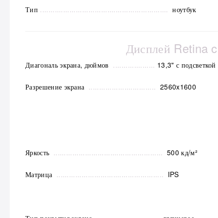
Тип
.............................................................
ноутбук
Дисплей Retina c
Диагональ экрана, дюймов
....................
13,3" с подсветкой
Разрешение экрана
................................
2560x1600
Яркость
....................................................
500 кд/м²
Матрица
...................................................
IPS