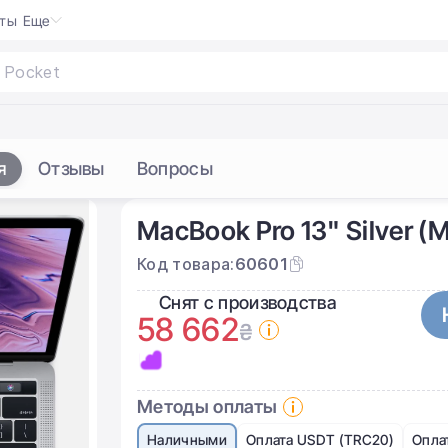
кты
Еще
 Pocket
|
я
Отзывы
Вопросы
MacBook Pro 13" Silver (
Код товара:
60601
Снят с производства
58 662
₴
Методы оплаты
Наличными
Оплата USDT (TRC20)
Опла