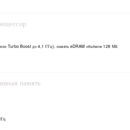
роцессор
ние Turbo Boost до 4,1 ГГц), память eDRAM объёмом 128 МБ
ивная память
МГц