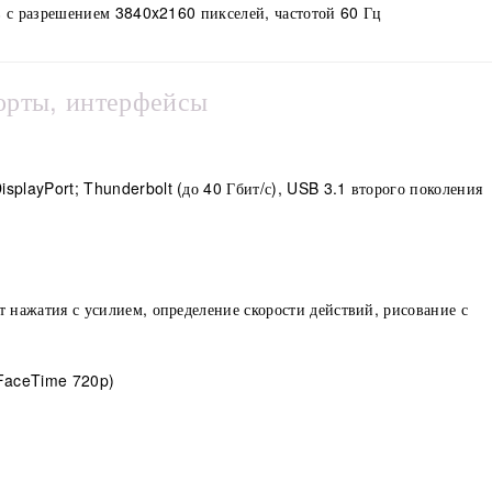
в с разрешением 3840x2160 пикселей, частотой 60 Гц
орты, интерфейсы
isplayPort; Thunderbolt (до 40 Гбит/ с), USB 3.1 второго поколения
т нажатия с усилием, определение скорости действий, рисование с
FaceTime 720p)