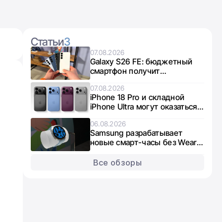
Статьи
3
07.08.2026
Galaxy S26 FE: бюджетный
смартфон получит
интересный микс чипов от
07.08.2026
Exynos и Snapdragon
iPhone 18 Pro и складной
iPhone Ultra могут оказаться в
дефиците из-за нехватки
06.08.2026
памяти
Samsung разрабатывает
новые смарт-часы без Wear
OS: что известно о Galaxy
Aero
Все обзоры