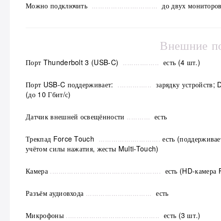
Можно подключить
...............................
д
о двух мониторо
Внешние п
Порт Thunderbolt 3 (USB- C)
.................
есть (4 шт.)
Порт USB- C поддерживает:
................
зарядку устройств; D
(до 10 Гбит/ с)
Датчик внешней освещённости
...........
есть
Трекпад Force Touch
.............................
есть (поддерживае
учётом силы нажатия, жесты Multi-Touch)
Камера
....................................................
есть
(HD-камера 
Разъём аудиовхода
...............................
есть
Микрофоны
............................................
есть (3 шт.)