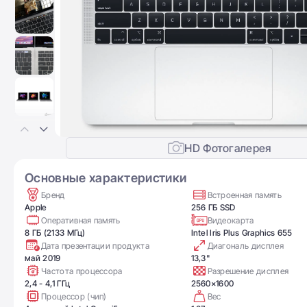
HD Фотогалерея
Основные характеристики
Бренд
Встроенная память
Apple
256 ГБ SSD
Оперативная память
Видеокарта
8 ГБ (2133 МГц)
Intel Iris Plus Graphics 655
Дата презентации продукта
Диагональ дисплея
май 2019
13,3"
Частота процессора
Разрешение дисплея
2,4 - 4,1 ГГц
2560×1600
Процессор (чип)
Вес