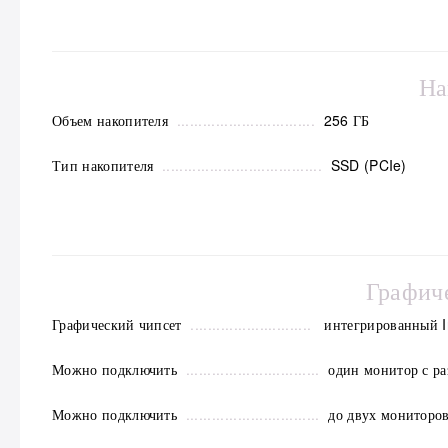
На
Объем накопителя
................................
256 ГБ
Тип накопителя
.....................................
SSD (PCIe)
Графич
Графический чипсет
.
..
.........................
интегрированный Int
Можно подключить
...............................
о
дин монитор с р
Можно подключить
...............................
до двух мониторо