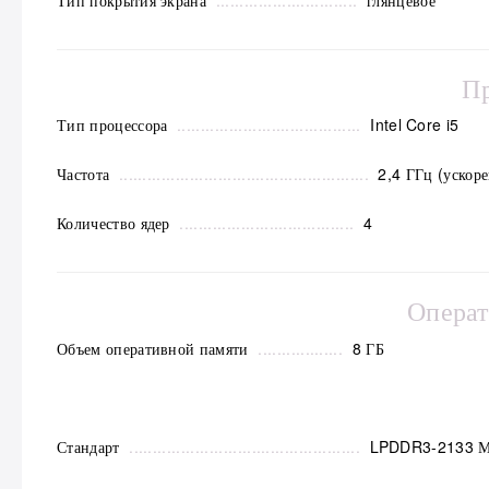
Тип покрытия экрана
..............................
глянцевое
П
Тип процессора
.......................................
Intel Core i5
Частота
.....................................................
2,4 ГГц (ускоре
Количество ядер
.....................................
4
Операт
Объем оперативной памяти
..................
8 ГБ
Стандарт
.................................................
LPDDR3-2133 