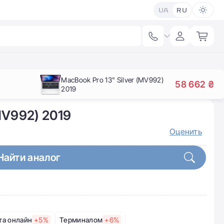
UA
RU
MacBook Pro 13" Silver (MV992)
58 662 ₴
2019
MV992) 2019
Оценить
Найти аналог
та онлайн
+5%
Терминалом
+6%