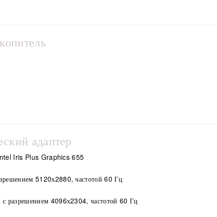
копитель
еский адаптер
el Iris Plus Graphics 655
азрешением 5120х2880, частотой 60 Гц
в с разрешением 4096х2304, частотой 60 Гц