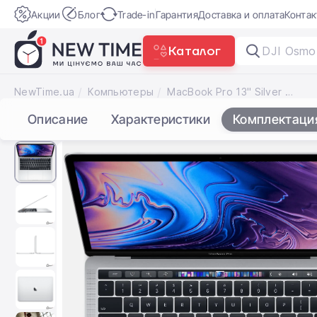
Акции
Блог
Trade-in
Гарантия
Доставка и оплата
Конта
Каталог
DJI Osmo
NewTime.ua
Компьютеры
MacBook Pro 13" Silver (MV992) 2019
Описание
Характеристики
Комплектаци