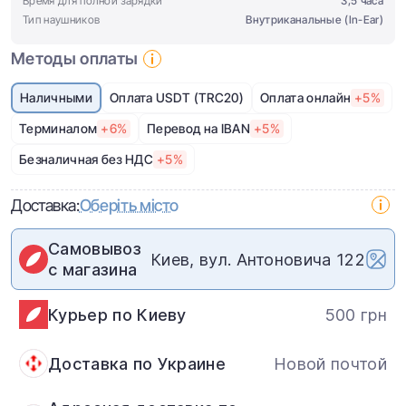
Время для полной зарядки
3,5 часа
Тип наушников
Внутриканальные (In-Ear)
Методы оплаты
Наличными
Оплата USDT (TRC20)
Оплата онлайн
+5%
Терминалом
+6%
Перевод на IBAN
+5%
Безналичная без НДС
+5%
Доставка:
Оберіть місто
Самовывоз
Киев, вул. Антоновича 122
с магазина
Курьер по Киеву
500 грн
Доставка по Украине
Новой почтой