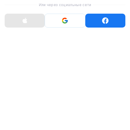
Или через социальные сети
Характеристики
Sony WI-1000XM2 Black
Время работы
10 часов
Частотный диапазон
20-20000 Гц
Тип подключения
Bluetooth
Тип устройства
Наушники
Время для полной зарядки
3,5 часа
Тип наушников
Внутриканальные (In-Ear)
Назначение