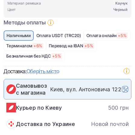
Материал ремешка
Каучук
Цвет
Черный
Методы оплаты
Наличными
Оплата USDT (TRC20)
Оплата онлайн
+5%
Терминалом
+6%
Перевод на IBAN
+5%
Безналичная без НДС
+5%
Доставка:
Оберіть місто
Самовывоз
Киев, вул. Антоновича 122
с магазина
Курьер по Киеву
500 грн
Доставка по Украине
Новой почтой