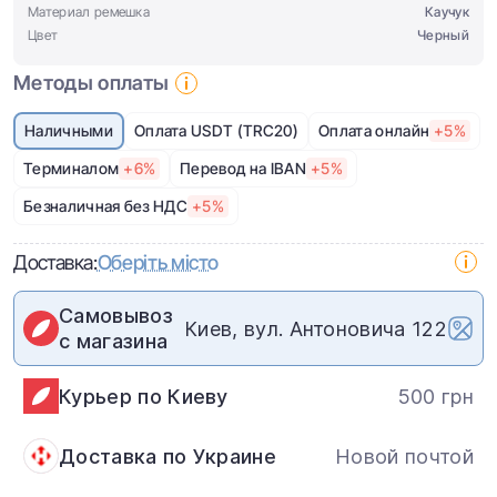
Материал ремешка
Каучук
Цвет
Черный
Методы оплаты
Наличными
Оплата USDT (TRC20)
Оплата онлайн
+5%
Терминалом
+6%
Перевод на IBAN
+5%
Безналичная без НДС
+5%
Доставка:
Оберіть місто
Самовывоз
Киев, вул. Антоновича 122
с магазина
Курьер по Киеву
500 грн
Доставка по Украине
Новой почтой