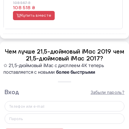
108 567 ₴
108 518 ₴
Купить вместе
Чем лучше 21,5-дюймовый iMac 2019 чем
21,5-дюймовый iMac 2017?
✩ 21,5-дюймовый iMac с дисплеем 4К теперь
поставляется с новыми
более быстрыми
процессорами Intel восьмого поколения
(процессор
стал
ДО 60% мощнее
):
Вход
Забыли пароль?
-
4
‑ядерный Intel Core
i3
с тактовой
частотой
3,6
ГГц;
Телефон или e-mail
-
6
‑ядерный процессор Intel Core
i5
с тактовой
Пароль
частотой
3,0
ГГц (ускорение Turbo Boost до 4,1 ГГц);