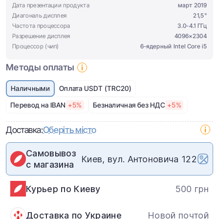
Дата презентации продукта
март 2019
Диагональ дисплея
21,5"
Частота процессора
3.0-4.1 ГГц
Разрешение дисплея
4096×2304
Процессор (чип)
6-ядерный Intel Core i5
Методы оплаты
Наличными
Оплата USDT (TRC20)
Перевод на IBAN
+5%
Безналичная без НДС
+5%
Доставка:
Оберіть місто
Самовывоз
Киев, вул. Антоновича 122
с магазина
Курьер по Киеву
500 грн
Доставка по Украине
Новой почтой