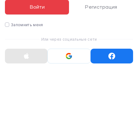
- при покупке также можно собрать кастомный
Войти
Регистрация
iMac с сверхмощным
6
‑ядерным процессором Intel
Core
i7
с тактовой частотой
3,2
ГГц (ускорение Turbo
Boost до 4,6 ГГц).
Запомнить меня
✩ Теперь поставляется с
новыми графическими
Или через социальные сети
процессорами
(обработка графики стала
ДО
80%
быстрее):
- Radeon Pro
555X
с
2 ГБ
памяти GDDR5;
- Radeon Pro
560X
с
4 ГБ
памяти GDDR5;
- при покупке также можно собрать кастомный
iMac с
Radeon Pro Vega 20 с 4 ГБ
памяти HBM2.
✩
Более быстрая оперативная память
2666
МГц
(ранее 2400 МГц) с конфигурацией
до 32
ГБ
(ранее до 16 ГБ).
✩ Стал легче на 0,06 кг.