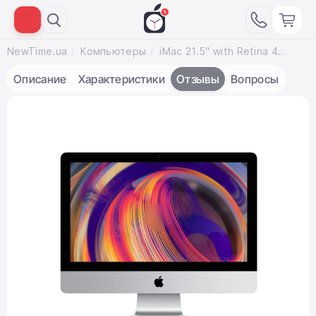
NewTime.ua
Компьютеры
iMac 21.5" with Retina 4K display (Z0VY000ET/MRT430) 2019
Описание
Характеристики
Отзывы
Вопросы