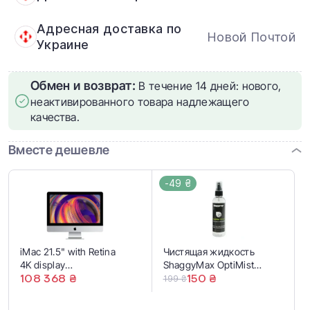
Адресная доставка по
Новой Почтой
Украине
Обмен и возврат:
В течение 14 дней: нового,
неактивированного товара надлежащего
качества.
Вместе дешевле
-49 ₴
iMac 21.5" with Retina
Чистящая жидкость
4K display
ShaggyMax OptiMist
(Z0VY000ET/MRT430)
108 368 ₴
Prime Pro Optical Screen
150 ₴
199 ₴
2019
Cleaner Spray 60ml
(708057)